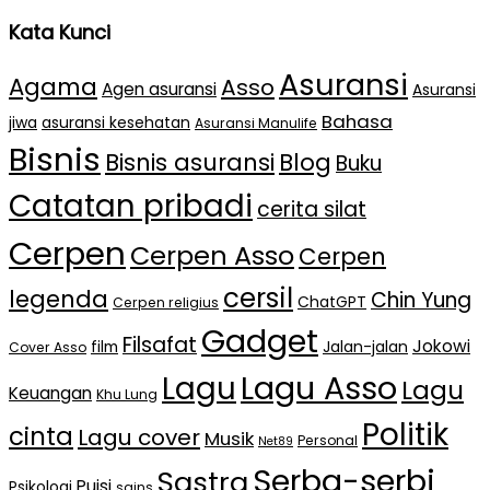
Kata Kunci
Asuransi
Agama
Asso
Agen asuransi
Asuransi
Bahasa
jiwa
asuransi kesehatan
Asuransi Manulife
Bisnis
Bisnis asuransi
Blog
Buku
Catatan pribadi
cerita silat
Cerpen
Cerpen Asso
Cerpen
cersil
legenda
Chin Yung
ChatGPT
Cerpen religius
Gadget
Filsafat
Jokowi
film
Jalan-jalan
Cover Asso
Lagu Asso
Lagu
Lagu
Keuangan
Khu Lung
Politik
cinta
Lagu cover
Musik
Personal
Net89
Serba-serbi
Sastra
Puisi
Psikologi
sains