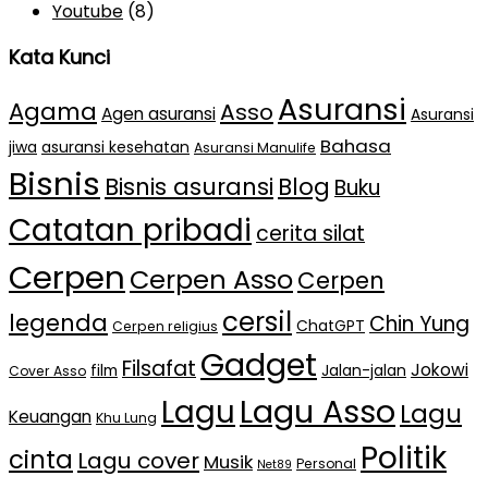
Youtube
(8)
Kata Kunci
Asuransi
Agama
Asso
Agen asuransi
Asuransi
Bahasa
jiwa
asuransi kesehatan
Asuransi Manulife
Bisnis
Bisnis asuransi
Blog
Buku
Catatan pribadi
cerita silat
Cerpen
Cerpen Asso
Cerpen
cersil
legenda
Chin Yung
ChatGPT
Cerpen religius
Gadget
Filsafat
Jokowi
film
Jalan-jalan
Cover Asso
Lagu Asso
Lagu
Lagu
Keuangan
Khu Lung
Politik
cinta
Lagu cover
Musik
Personal
Net89