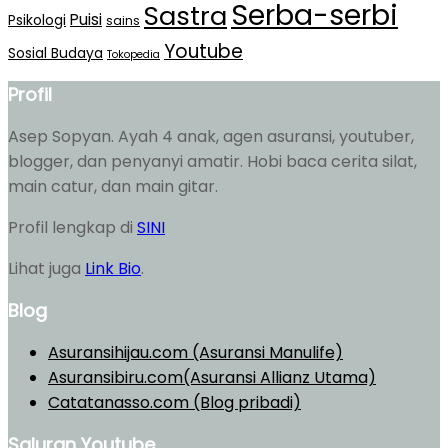
Serba-serbi
Sastra
Puisi
Psikologi
sains
Youtube
Sosial Budaya
Tokopedia
Profil
Asep Sopyan. Ayah 4 anak, agen asuransi, youtuber,
blogger, dan penyanyi amatir. Hobi baca cerita silat,
main catur, dan main gitar.
Profil lengkap di
SINI
Lihat juga
Link Bio
.
Blog
Asuransihijau.com (Asuransi Manulife)
Asuransibiru.com(Asuransi Allianz Utama)
Catatanasso.com (Blog pribadi)
Saluran Youtube