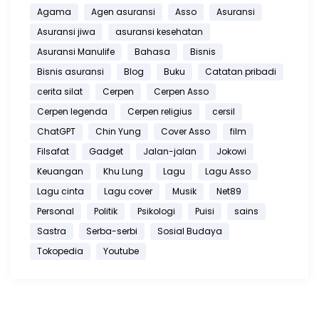
Agama
Agen asuransi
Asso
Asuransi
Asuransi jiwa
asuransi kesehatan
Asuransi Manulife
Bahasa
Bisnis
Bisnis asuransi
Blog
Buku
Catatan pribadi
cerita silat
Cerpen
Cerpen Asso
Cerpen legenda
Cerpen religius
cersil
ChatGPT
Chin Yung
Cover Asso
film
Filsafat
Gadget
Jalan-jalan
Jokowi
Keuangan
Khu Lung
Lagu
Lagu Asso
Lagu cinta
Lagu cover
Musik
Net89
Personal
Politik
Psikologi
Puisi
sains
Sastra
Serba-serbi
Sosial Budaya
Tokopedia
Youtube