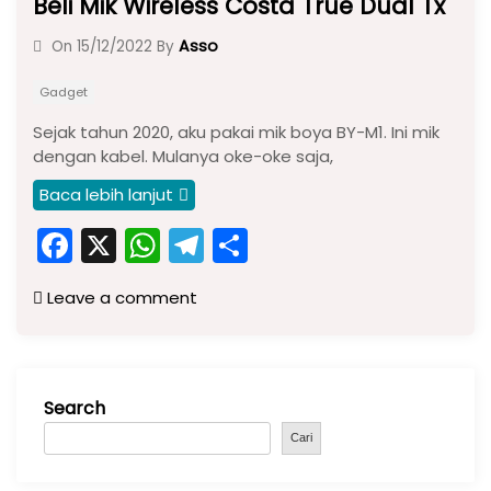
Beli Mik Wireless Costa True Dual Tx
Asso
On
15/12/2022
By
Gadget
Sejak tahun 2020, aku pakai mik boya BY-M1. Ini mik
dengan kabel. Mulanya oke-oke saja,
Baca lebih lanjut
F
X
W
T
S
a
h
el
h
Leave a comment
c
a
e
ar
e
ts
gr
e
b
A
a
Search
o
p
m
o
p
Cari
k