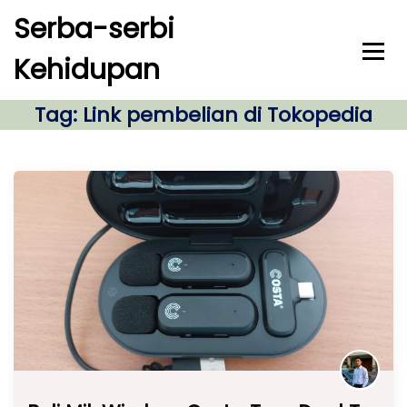
S
Serba-serbi
k
i
Kehidupan
p
t
o
Tag:
Link pembelian di Tokopedia
c
o
n
t
e
n
t