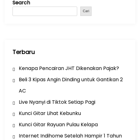
Search
o
p
m
o
p
Cari
k
Terbaru
Kenapa Pencairan JHT Dikenakan Pajak?
Beli 3 Kipas Angin Dinding untuk Gantikan 2
AC
Live Nyanyi di Tiktok Setiap Pagi
Kunci Gitar Lihat Kebunku
Kunci Gitar Rayuan Pulau Kelapa
Internet Indihome Setelah Hampir 1 Tahun