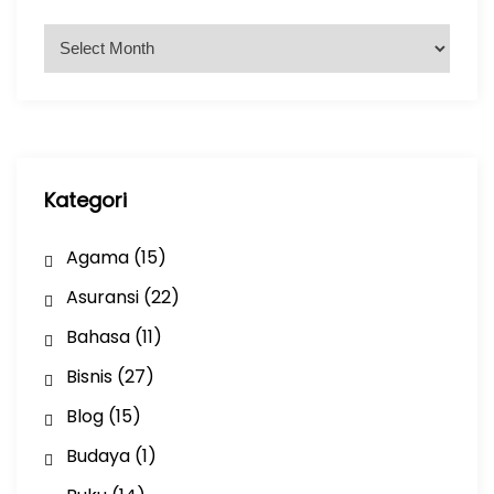
A
r
s
i
p
Kategori
Agama
(15)
Asuransi
(22)
Bahasa
(11)
Bisnis
(27)
Blog
(15)
Budaya
(1)