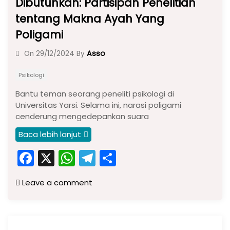
Dibutuhkan: Partisipan Penelitian
tentang Makna Ayah Yang
Poligami
Asso
On
29/12/2024
By
Psikologi
Bantu teman seorang peneliti psikologi di
Universitas Yarsi. Selama ini, narasi poligami
cenderung mengedepankan suara
Baca lebih lanjut
F
X
W
T
S
a
h
el
h
Leave a comment
c
a
e
ar
e
ts
gr
e
b
A
a