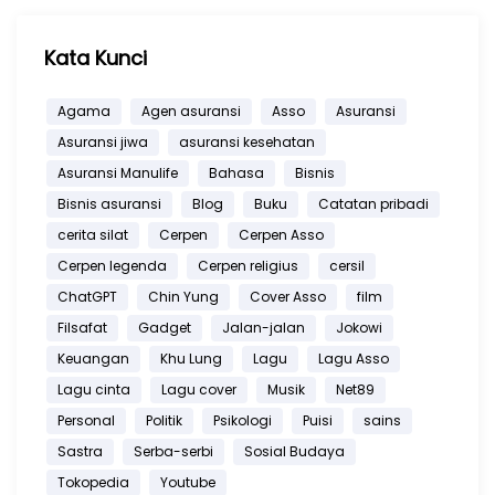
Kata Kunci
Agama
Agen asuransi
Asso
Asuransi
Asuransi jiwa
asuransi kesehatan
Asuransi Manulife
Bahasa
Bisnis
Bisnis asuransi
Blog
Buku
Catatan pribadi
cerita silat
Cerpen
Cerpen Asso
Cerpen legenda
Cerpen religius
cersil
ChatGPT
Chin Yung
Cover Asso
film
Filsafat
Gadget
Jalan-jalan
Jokowi
Keuangan
Khu Lung
Lagu
Lagu Asso
Lagu cinta
Lagu cover
Musik
Net89
Personal
Politik
Psikologi
Puisi
sains
Sastra
Serba-serbi
Sosial Budaya
Tokopedia
Youtube