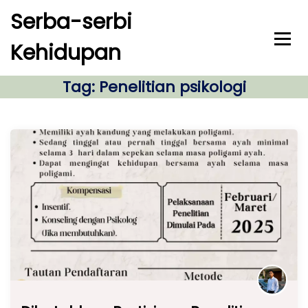
S
Serba-serbi
k
i
Kehidupan
p
t
o
Tag:
Penelitian psikologi
c
o
n
t
e
n
t