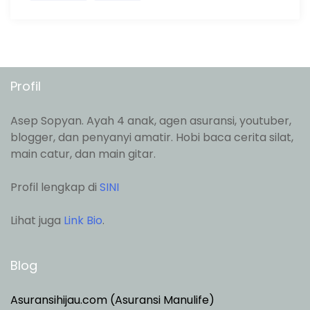
Profil
Asep Sopyan. Ayah 4 anak, agen asuransi, youtuber,
blogger, dan penyanyi amatir. Hobi baca cerita silat,
main catur, dan main gitar.
Profil lengkap di
SINI
Lihat juga
Link Bio
.
Blog
Asuransihijau.com (Asuransi Manulife)