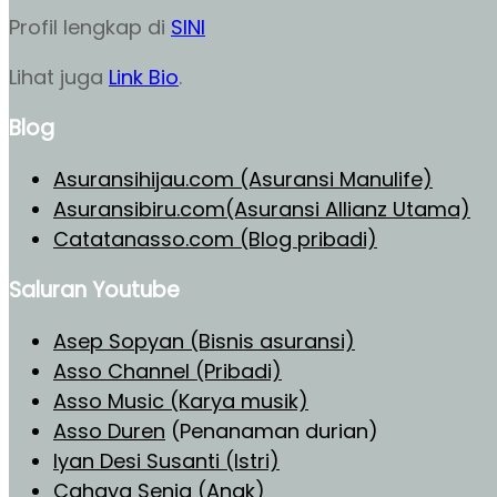
Profil lengkap di
SINI
Lihat juga
Link Bio
.
Blog
Asuransihijau.com (Asuransi Manulife)
Asuransibiru.com(Asuransi Allianz Utama)
Catatanasso.com (Blog pribadi)
Saluran Youtube
Asep Sopyan (Bisnis asuransi)
Asso Channel (Pribadi)
Asso Music (Karya musik)
Asso Duren
(Penanaman durian)
Iyan Desi Susanti (Istri)
Cahaya Senja (Anak)