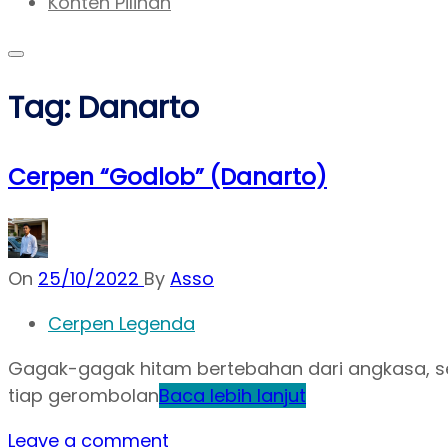
Konten Pilihan
Tag:
Danarto
Cerpen “Godlob” (Danarto)
On
25/10/2022
By
Asso
Cerpen Legenda
Gagak-gagak hitam bertebahan dari angkasa, s
tiap gerombolan
Baca lebih lanjut
Leave a comment