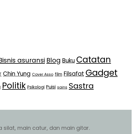
Catatan
Bisnis asuransi
Blog
Buku
Gadget
Chin Yung
Filsafat
T
film
Cover Asso
Politik
Sastra
Puisi
Psikologi
l
sains
silat, main catur, dan main gitar.