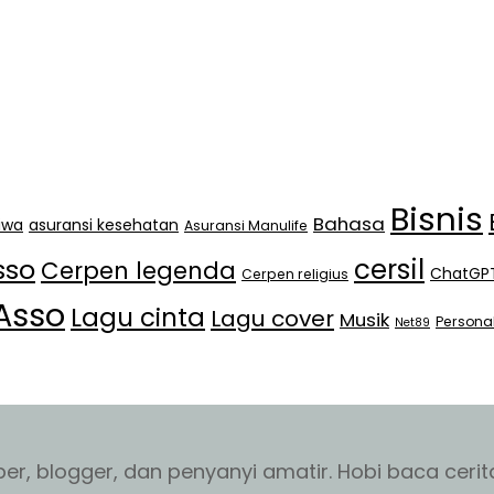
Bisnis
Bahasa
jiwa
asuransi kesehatan
Asuransi Manulife
cersil
sso
Cerpen legenda
ChatGP
Cerpen religius
Asso
Lagu cinta
Lagu cover
Musik
Persona
Net89
r, blogger, dan penyanyi amatir. Hobi baca cerita 