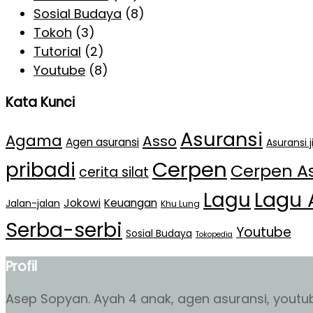
Sosial Budaya
(8)
Tokoh
(3)
Tutorial
(2)
Youtube
(8)
Kata Kunci
Asuransi
Agama
Asso
Agen asuransi
Asuransi 
Cerpen
pribadi
Cerpen A
cerita silat
Lagu 
Lagu
Jokowi
Keuangan
Jalan-jalan
Khu Lung
Serba-serbi
Youtube
Sosial Budaya
Tokopedia
Profil
Asep Sopyan. Ayah 4 anak, agen asuransi, youtube