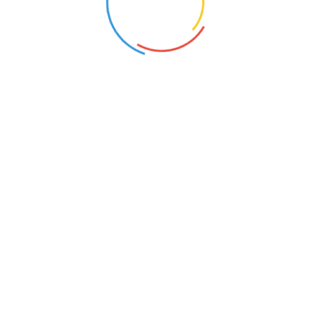
k?
kan 2 AC
hun
Pandangan Islam?