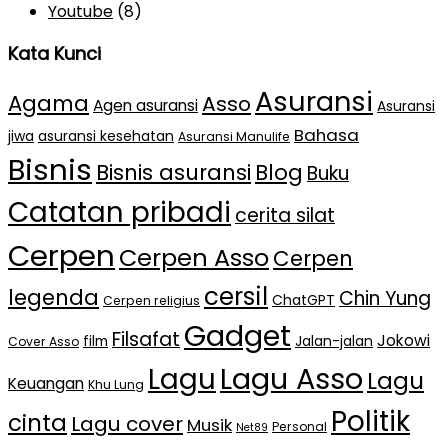
Youtube
(8)
Kata Kunci
Asuransi
Agama
Asso
Agen asuransi
Asuransi
Bahasa
jiwa
asuransi kesehatan
Asuransi Manulife
Bisnis
Bisnis asuransi
Blog
Buku
Catatan pribadi
cerita silat
Cerpen
Cerpen Asso
Cerpen
cersil
legenda
Chin Yung
ChatGPT
Cerpen religius
Gadget
Filsafat
Jokowi
film
Jalan-jalan
Cover Asso
Lagu Asso
Lagu
Lagu
Keuangan
Khu Lung
Politik
cinta
Lagu cover
Musik
Personal
Net89