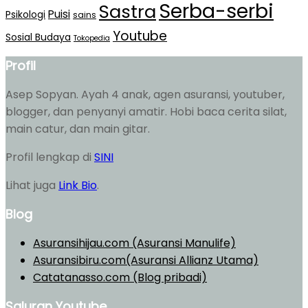
Serba-serbi
Sastra
Puisi
Psikologi
sains
Youtube
Sosial Budaya
Tokopedia
Profil
Asep Sopyan. Ayah 4 anak, agen asuransi, youtuber,
blogger, dan penyanyi amatir. Hobi baca cerita silat,
main catur, dan main gitar.
Profil lengkap di
SINI
Lihat juga
Link Bio
.
Blog
Asuransihijau.com (Asuransi Manulife)
Asuransibiru.com(Asuransi Allianz Utama)
Catatanasso.com (Blog pribadi)
Saluran Youtube