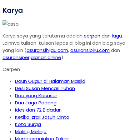
Karya
Karya saya yang terutama adalah
cerpen
dan
lagu
.
Lainnya tulisan-tulisan lepas di blog ini dan blog saya
yang lain (
asuransihijau.com
,
asuransibiru.com
dan
asuransiperjalanan.online
).
Cerpen
Daun Gugur di Halaman Masjid
Desi Susan Mencari Tuhan
Doa yang Kesasar
Dua Jago Pedang
Ides dan 72 Bidadari
Ketika Izrail Jatuh Cinta
Kota Surga
Maling Melinjo
Mempermainkan Takdir