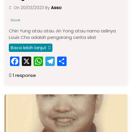
Asso
On
20/03/2023
By
Ebook
Chin Yung atau atau Jin Yong atau nama aslinya
Louis Cha adalah pengarang cerita silat
Baca lebih lanjut
F
X
W
T
S
a
h
el
h
1 response
c
a
e
ar
e
ts
gr
e
b
A
a
o
p
m
o
p
k