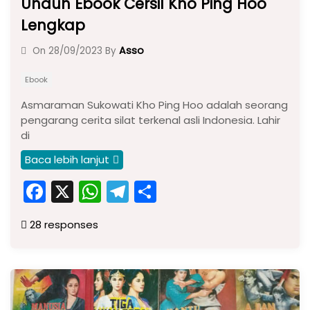
Unduh Ebook Cersil Kho Ping Hoo
Lengkap
Asso
On
28/09/2023
By
Ebook
Asmaraman Sukowati Kho Ping Hoo adalah seorang
pengarang cerita silat terkenal asli Indonesia. Lahir
di
Baca lebih lanjut
F
X
W
T
S
a
h
el
h
28 responses
c
a
e
ar
e
ts
gr
e
b
A
a
o
p
m