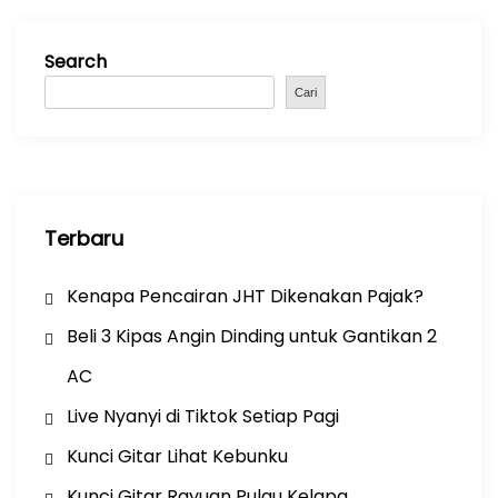
e
ts
gr
e
b
A
a
Search
o
p
m
o
p
Cari
k
Terbaru
Kenapa Pencairan JHT Dikenakan Pajak?
Beli 3 Kipas Angin Dinding untuk Gantikan 2
AC
Live Nyanyi di Tiktok Setiap Pagi
Kunci Gitar Lihat Kebunku
Kunci Gitar Rayuan Pulau Kelapa