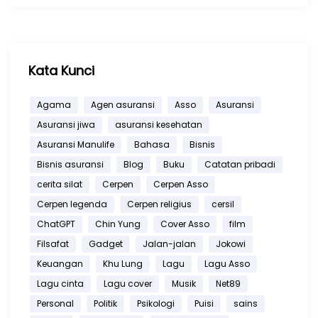
Kata Kunci
Agama
Agen asuransi
Asso
Asuransi
Asuransi jiwa
asuransi kesehatan
Asuransi Manulife
Bahasa
Bisnis
Bisnis asuransi
Blog
Buku
Catatan pribadi
cerita silat
Cerpen
Cerpen Asso
Cerpen legenda
Cerpen religius
cersil
ChatGPT
Chin Yung
Cover Asso
film
Filsafat
Gadget
Jalan-jalan
Jokowi
Keuangan
Khu Lung
Lagu
Lagu Asso
Lagu cinta
Lagu cover
Musik
Net89
Personal
Politik
Psikologi
Puisi
sains