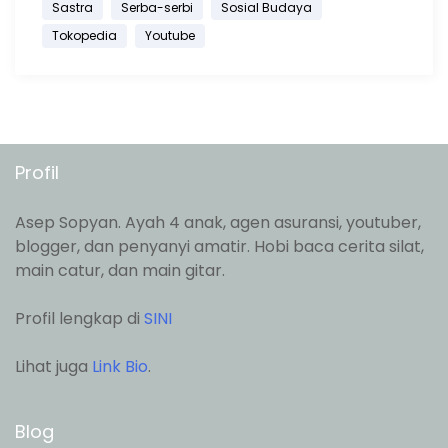
Sastra
Serba-serbi
Sosial Budaya
Tokopedia
Youtube
Profil
Asep Sopyan. Ayah 4 anak, agen asuransi, youtuber,
blogger, dan penyanyi amatir. Hobi baca cerita silat,
main catur, dan main gitar.
Profil lengkap di
SINI
Lihat juga
Link Bio
.
Blog