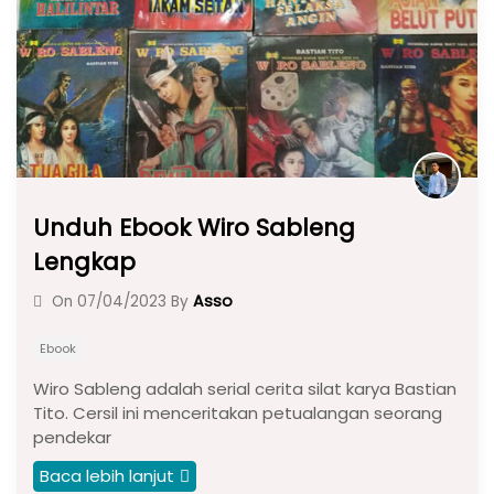
o
p
k
Unduh Ebook Wiro Sableng
Lengkap
Asso
On
07/04/2023
By
Ebook
Wiro Sableng adalah serial cerita silat karya Bastian
Tito. Cersil ini menceritakan petualangan seorang
pendekar
Baca lebih lanjut