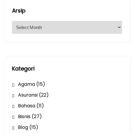
Arsip
A
r
s
i
p
Kategori
Agama
(15)
Asuransi
(22)
Bahasa
(11)
Bisnis
(27)
Blog
(15)