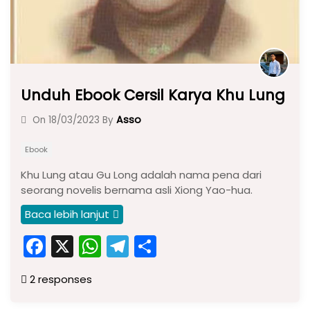
Unduh Ebook Cersil Karya Khu Lung
Asso
On
18/03/2023
By
Ebook
Khu Lung atau Gu Long adalah nama pena dari
seorang novelis bernama asli Xiong Yao-hua.
Baca lebih lanjut
F
X
W
T
S
a
h
el
h
2 responses
c
a
e
ar