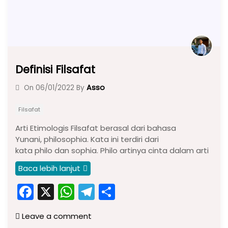
Definisi Filsafat
Asso
On
06/01/2022
By
Filsafat
Arti Etimologis Filsafat berasal dari bahasa
Yunani, philosophia. Kata ini terdiri dari
kata philo dan sophia. Philo artinya cinta dalam arti
Baca lebih lanjut
F
X
W
T
S
a
h
el
h
Leave a comment
c
a
e
ar