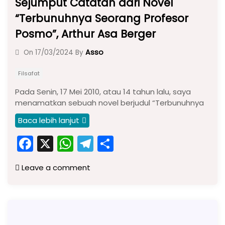
Sejumput Catatan dari Novel
“Terbunuhnya Seorang Profesor
Posmo”, Arthur Asa Berger
Asso
On
17/03/2024
By
Filsafat
Pada Senin, 17 Mei 2010, atau 14 tahun lalu, saya
menamatkan sebuah novel berjudul “Terbunuhnya
Baca lebih lanjut
F
X
W
T
S
a
h
el
h
Leave a comment
c
a
e
ar
e
ts
gr
e
b
A
a
o
p
m