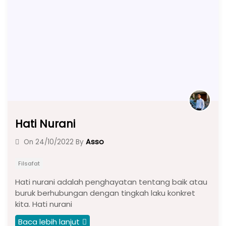
o
p
m
o
p
k
Hati Nurani
Asso
On
24/10/2022
By
Filsafat
Hati nurani adalah penghayatan tentang baik atau
buruk berhubungan dengan tingkah laku konkret
kita. Hati nurani
Baca lebih lanjut