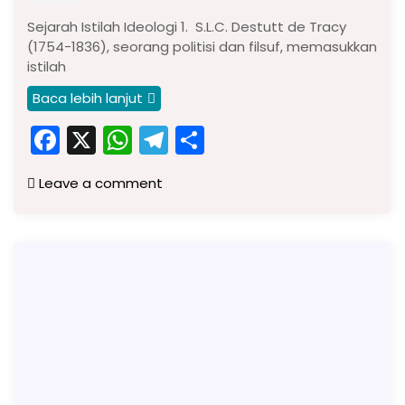
Sejarah Istilah Ideologi 1. S.L.C. Destutt de Tracy
(1754-1836), seorang politisi dan filsuf, memasukkan
istilah
Baca lebih lanjut
F
X
W
T
S
a
h
el
h
Leave a comment
c
a
e
ar
e
ts
gr
e
b
A
a
o
p
m
o
p
k