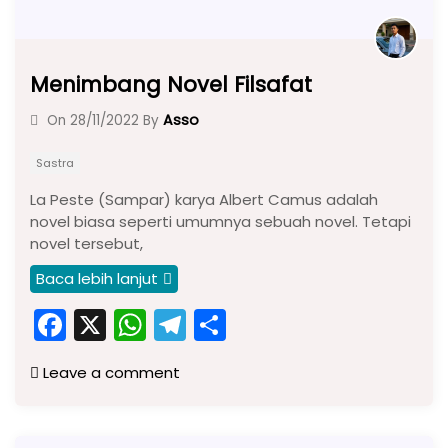
Menimbang Novel Filsafat
Asso
On
28/11/2022
By
Sastra
La Peste (Sampar) karya Albert Camus adalah
novel biasa seperti umumnya sebuah novel. Tetapi
novel tersebut,
Baca lebih lanjut
F
X
W
T
S
a
h
el
h
Leave a comment
c
a
e
ar
e
ts
gr
e