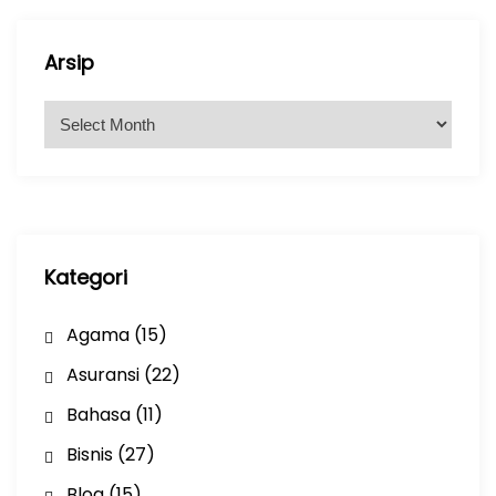
Arsip
A
r
s
i
p
Kategori
Agama
(15)
Asuransi
(22)
Bahasa
(11)
Bisnis
(27)
Blog
(15)