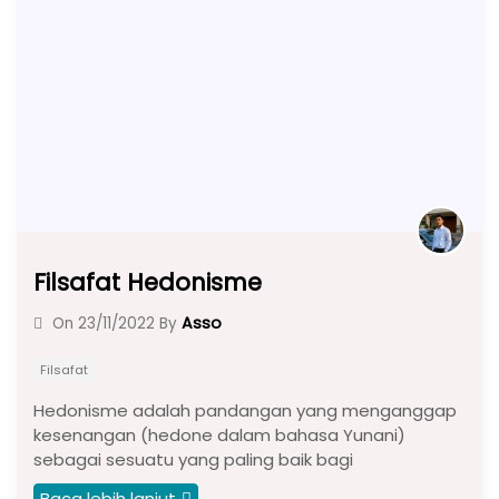
b
A
a
o
p
m
o
p
k
Filsafat Hedonisme
Asso
On
23/11/2022
By
Filsafat
Hedonisme adalah pandangan yang menganggap
kesenangan (hedone dalam bahasa Yunani)
sebagai sesuatu yang paling baik bagi
Baca lebih lanjut