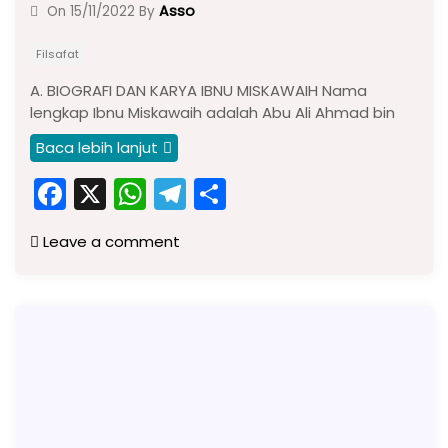
Asso
On
15/11/2022
By
Filsafat
A. BIOGRAFI DAN KARYA IBNU MISKAWAIH Nama
lengkap Ibnu Miskawaih adalah Abu Ali Ahmad bin
Baca lebih lanjut
F
X
W
T
S
a
h
el
h
Leave a comment
c
a
e
ar
e
ts
gr
e
b
A
a
o
p
m
o
p
k