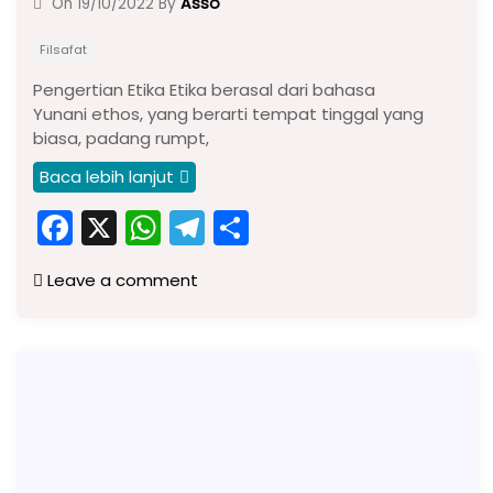
Asso
On
19/10/2022
By
Filsafat
Pengertian Etika Etika berasal dari bahasa
Yunani ethos, yang berarti tempat tinggal yang
biasa, padang rumpt,
Baca lebih lanjut
F
X
W
T
S
a
h
el
h
Leave a comment
c
a
e
ar
e
ts
gr
e
b
A
a
o
p
m
o
p
k