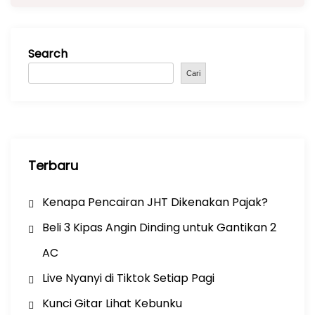
e
ts
gr
e
b
A
a
Search
o
p
m
o
p
Cari
k
Terbaru
Kenapa Pencairan JHT Dikenakan Pajak?
Beli 3 Kipas Angin Dinding untuk Gantikan 2
AC
Live Nyanyi di Tiktok Setiap Pagi
Kunci Gitar Lihat Kebunku