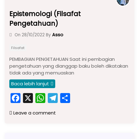
Epistemologi (Filsafat
Pengetahuan)
Asso
On
28/10/2022
By
Filsafat
PEMBAGIAN PENGETAHUAN Saat ini pembagian
pengetahuan yang dianggap baku boleh dikatakan
tidak ada yang memuaskan
Baca lebih lanjut
F
X
W
T
S
a
h
el
h
Leave a comment
c
a
e
ar
e
ts
gr
e
b
A
a