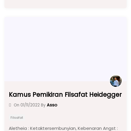
c
a
e
ar
e
ts
gr
e
b
A
a
o
p
m
o
p
k
Kamus Pemikiran Filsafat Heidegger
Asso
On
01/11/2022
By
Filsafat
Aletheia : Ketaktersembunyian, Kebenaran Angst :