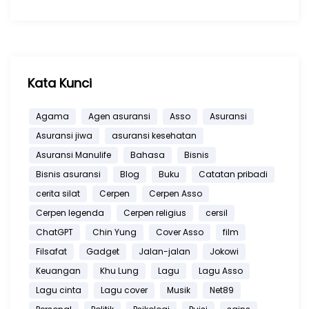
Kata Kunci
Agama
Agen asuransi
Asso
Asuransi
Asuransi jiwa
asuransi kesehatan
Asuransi Manulife
Bahasa
Bisnis
Bisnis asuransi
Blog
Buku
Catatan pribadi
cerita silat
Cerpen
Cerpen Asso
Cerpen legenda
Cerpen religius
cersil
ChatGPT
Chin Yung
Cover Asso
film
Filsafat
Gadget
Jalan-jalan
Jokowi
Keuangan
Khu Lung
Lagu
Lagu Asso
Lagu cinta
Lagu cover
Musik
Net89