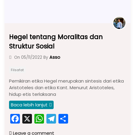
Hegel tentang Moralitas dan
Struktur Sosial
Asso
On
05/11/2022
By
Filsafat
Pemikiran etika Hegel merupakan sintesis dari etika
Aristoteles dan etika Kant. Menurut Aristoteles,
hidup etis terlaksana
Baca lebih lanjut
F
X
W
T
S
a
h
el
h
Leave a comment