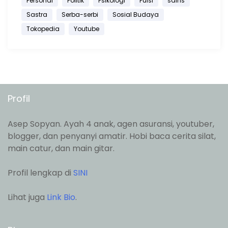
Personal
Politik
Psikologi
Puisi
sains
Sastra
Serba-serbi
Sosial Budaya
Tokopedia
Youtube
Profil
Asep Sopyan. Ayah 4 anak, agen asuransi, youtuber,
blogger, dan penyanyi amatir. Hobi baca cerita silat,
main catur, dan main gitar.
Profil lengkap di
SINI
Lihat juga
Link Bio
.