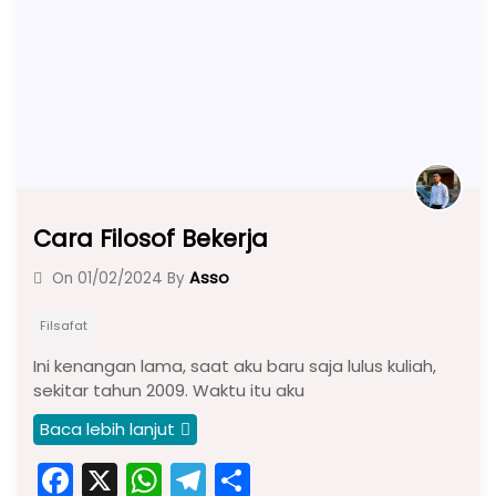
o
p
k
Cara Filosof Bekerja
Asso
On
01/02/2024
By
Filsafat
Ini kenangan lama, saat aku baru saja lulus kuliah,
sekitar tahun 2009. Waktu itu aku
Baca lebih lanjut
F
X
W
T
S