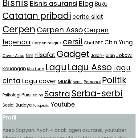
Bisnis
Bisnis asuransi
Blog
Buku
Catatan pribadi
cerita silat
Cerpen
Cerpen Asso
Cerpen
cersil
legenda
Chin Yung
ChatGPT
Cerpen religius
Gadget
Filsafat
Jokowi
film
Jalan-jalan
Cover Asso
Lagu Asso
Lagu
Lagu
Keuangan
Khu Lung
Politik
cinta
Lagu cover
Musik
Personal
Net89
Serba-serbi
Sastra
Puisi
Psikologi
sains
Youtube
Sosial Budaya
Tokopedia
Profil
Asep Sopyan. Ayah 4 anak, agen asuransi, youtuber,
blogger, dan penyanyi amatir. Hobi baca cerita silat,