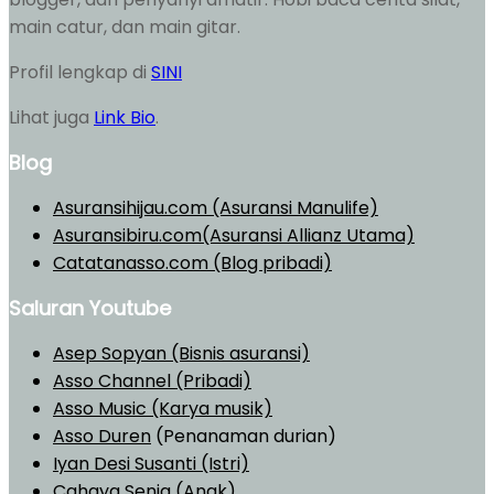
main catur, dan main gitar.
Profil lengkap di
SINI
Lihat juga
Link Bio
.
Blog
Asuransihijau.com (Asuransi Manulife)
Asuransibiru.com(Asuransi Allianz Utama)
Catatanasso.com (Blog pribadi)
Saluran Youtube
Asep Sopyan (Bisnis asuransi)
Asso Channel (Pribadi)
Asso Music (Karya musik)
Asso Duren
(Penanaman durian)
Iyan Desi Susanti (Istri)
Cahaya Senja (Anak)