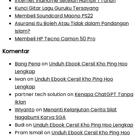
Internet Indihome Setelah Hampir 1 Tahun
Kunci Gitar Lagu Guruku Tersayang
Membeli Soundcard Maono PS22
Asuransi Itu Boleh Atau Tidak dalam Pandangan
Islam?
Membeli HP Tecno Camon 50 Pro
Komentar
Bang Pena
on
Unduh Ebook Cersil Kho Ping Hoo
Lengkap
Iwan
on
Unduh Ebook Cersil Kho Ping Hoo
Lengkap
partner tech solution
on
Kenapa ChatGPT Tanpa
Iklan
Wiyanto
on
Menanti Kelanjutan Cerita Silat
Nagabumi Karya SGA
Budi
on
Unduh Ebook Cersil Kho Ping Hoo Lengkap
Pram Ismail
on
Unduh Ebook Cersil Kho Ping Hoo