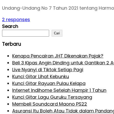
Undang-Undang No 7 Tahun 2021 tentang Harmoni
2 responses
Search
Cari
Terbaru
Kenapa Pencairan JHT Dikenakan Pajak?
Beli 3 Kipas Angin Dinding untuk Gantikan 2 
Live Nyanyi di Tiktok Setiap Pagi
Kunci Gitar Lihat Kebunku
Kunci Gitar Rayuan Pulau Kelapa
Internet Indihome Setelah Hampir 1 Tahun
Kunci Gitar Lagu Guruku Tersayang
Membeli Soundcard Maono PS22
Asuransi Itu Boleh Atau Tidak dalam Pandan