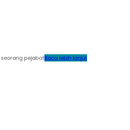
i seorang pejabat
Baca lebih lanjut