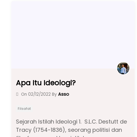
b
A
a
o
p
m
o
p
k
Apa Itu Ideologi?
Asso
On
02/12/2022
By
Filsafat
Sejarah Istilah Ideologi 1. S.L.C. Destutt de
Tracy (1754-1836), seorang politisi dan