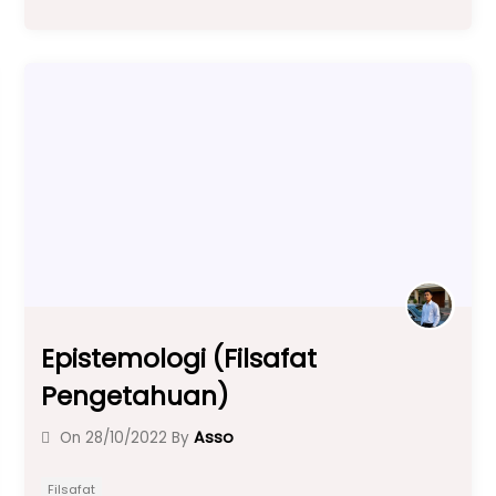
c
a
e
ar
e
ts
gr
e
b
A
a
o
p
m
o
p
k
Epistemologi (Filsafat
Pengetahuan)
Asso
On
28/10/2022
By
Filsafat