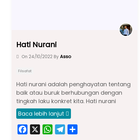
Hati Nurani
Asso
On
24/10/2022
By
Filsafat
Hati nurani adalah penghayatan tentang
baik atau buruk berhubungan dengan
tingkah laku konkret kita. Hati nurani
Baca lebih lanjut
F
X
W
T
S
a
h
el
h