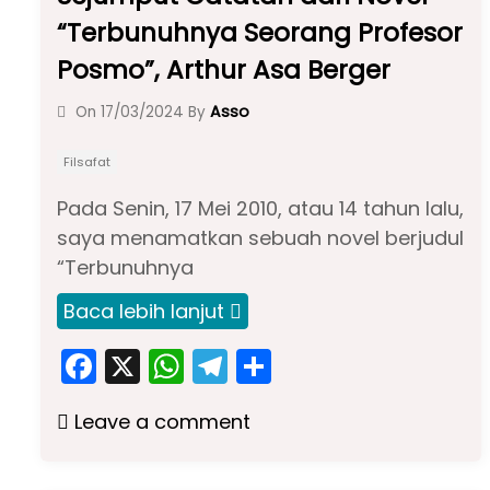
“Terbunuhnya Seorang Profesor
Posmo”, Arthur Asa Berger
Asso
On
17/03/2024
By
Filsafat
Pada Senin, 17 Mei 2010, atau 14 tahun lalu,
saya menamatkan sebuah novel berjudul
“Terbunuhnya
Baca lebih lanjut
F
X
W
T
S
a
h
el
h
Leave a comment
c
a
e
ar
e
ts
gr
e