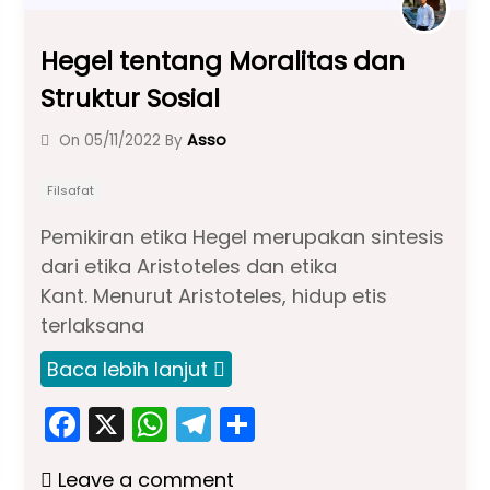
Hegel tentang Moralitas dan
Struktur Sosial
Asso
On
05/11/2022
By
Filsafat
Pemikiran etika Hegel merupakan sintesis
dari etika Aristoteles dan etika
Kant. Menurut Aristoteles, hidup etis
terlaksana
Baca lebih lanjut
F
X
W
T
S
a
h
el
h
Leave a comment