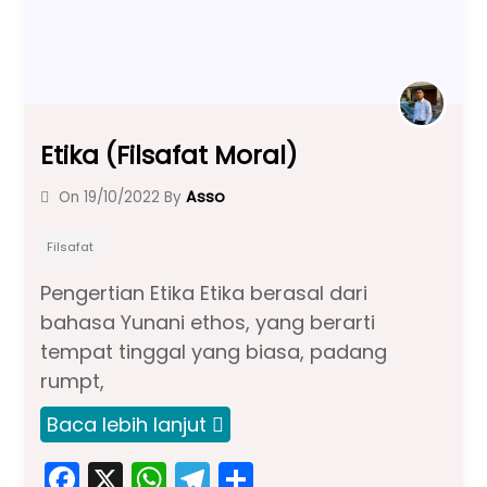
Etika (Filsafat Moral)
Asso
On
19/10/2022
By
Filsafat
Pengertian Etika Etika berasal dari
bahasa Yunani ethos, yang berarti
tempat tinggal yang biasa, padang
rumpt,
Baca lebih lanjut
F
X
W
T
S