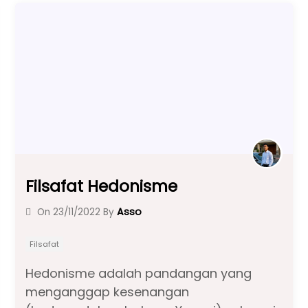
o
p
k
Filsafat Hedonisme
Asso
On
23/11/2022
By
Filsafat
Hedonisme adalah pandangan yang
menganggap kesenangan