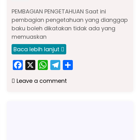
PEMBAGIAN PENGETAHUAN Saat ini
pembagian pengetahuan yang dianggap
baku boleh dikatakan tidak ada yang
memuaskan
Baca lebih lanjut
F
X
W
T
S
a
h
el
h
Leave a comment
c
a
e
ar
e
ts
gr
e
b
A
a
o
p
m
o
p
k