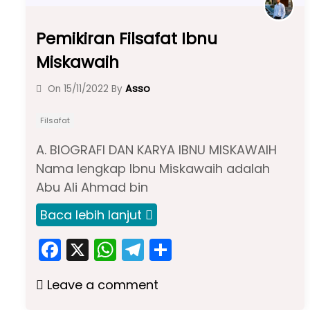
Pemikiran Filsafat Ibnu
Miskawaih
Asso
On
15/11/2022
By
Filsafat
A. BIOGRAFI DAN KARYA IBNU MISKAWAIH
Nama lengkap Ibnu Miskawaih adalah
Abu Ali Ahmad bin
Baca lebih lanjut
F
X
W
T
S
a
h
el
h
Leave a comment
c
a
e
ar