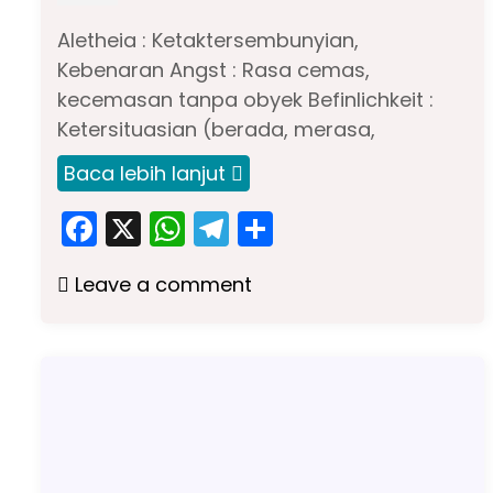
Aletheia : Ketaktersembunyian,
Kebenaran Angst : Rasa cemas,
kecemasan tanpa obyek Befinlichkeit :
Ketersituasian (berada, merasa,
Baca lebih lanjut
F
X
W
T
S
a
h
el
h
Leave a comment
c
a
e
ar
e
ts
gr
e
b
A
a
o
p
m
o
p
k