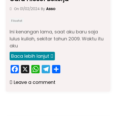
Asso
On
01/02/2024
By
Filsafat
Ini kenangan lama, saat aku baru saja
lulus kuliah, sekitar tahun 2009. Waktu itu
aku
Baca lebih lanjut
F
X
W
T
S
a
h
el
h
Leave a comment
c
a
e
ar
e
ts
gr
e
b
A
a
o
p
m