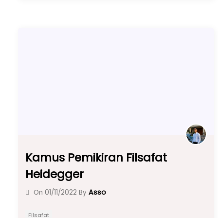
e
ts
gr
e
b
A
a
o
p
m
o
p
k
Kamus Pemikiran Filsafat
Heidegger
Asso
On
01/11/2022
By
Filsafat