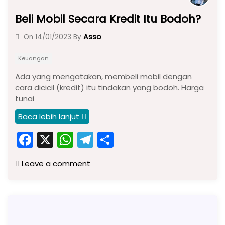
Beli Mobil Secara Kredit Itu Bodoh?
Asso
On
14/01/2023
By
Keuangan
Ada yang mengatakan, membeli mobil dengan
cara dicicil (kredit) itu tindakan yang bodoh. Harga
tunai
Baca lebih lanjut
F
X
W
T
S
a
h
el
h
Leave a comment
c
a
e
ar
e
ts
gr
e
b
A
a
o
p
m