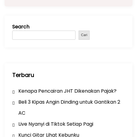
c
a
e
ar
e
ts
gr
e
b
A
a
Search
o
p
m
o
p
Cari
k
Terbaru
Kenapa Pencairan JHT Dikenakan Pajak?
Beli 3 Kipas Angin Dinding untuk Gantikan 2
AC
Live Nyanyi di Tiktok Setiap Pagi
Kunci Gitar Lihat Kebunku