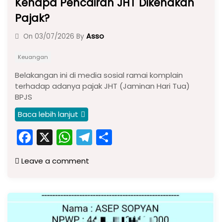
Kenapa Pencairan JHT Dikenakan
Pajak?
Asso
On
03/07/2026
By
Keuangan
Belakangan ini di media sosial ramai komplain
terhadap adanya pajak JHT (Jaminan Hari Tua)
BPJS
Baca lebih lanjut
F
X
W
T
S
a
h
el
h
Leave a comment
c
a
e
ar
e
ts
gr
e
b
A
a
o
p
m