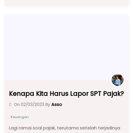
c
a
e
ar
e
ts
gr
e
b
A
a
o
p
m
o
p
k
Kenapa Kita Harus Lapor SPT Pajak?
Asso
On
02/03/2023
By
Keuangan
Lagi ramai soal pajak, terutama setelah terjadinya