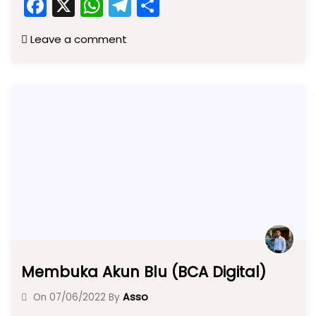
F
X
W
T
S
a
h
el
h
Leave a comment
c
a
e
ar
e
ts
gr
e
b
A
a
o
p
m
o
p
k
Membuka Akun Blu (BCA Digital)
Asso
On
07/06/2022
By