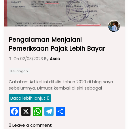
Pengalaman Menjalani
Pemeriksaan Pajak Lebih Bayar
Asso
On
02/03/2023
By
Keuangan
Catatan: Artikel ini ditulis tahun 2020 di blog saya
sebelumnya. Dimuat kembali di sini sebagai
Baca lebih lanjut
F
X
W
T
S
a
h
el
h
Leave a comment