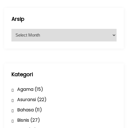
Arsip
A
r
s
i
p
Kategori
Agama
(15)
Asuransi
(22)
Bahasa
(11)
Bisnis
(27)