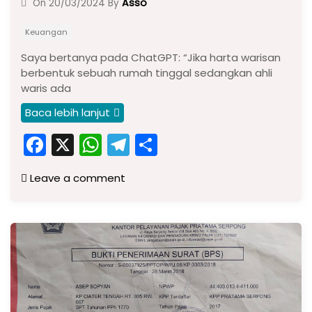
Asso
On
20/03/2024
By
Keuangan
Saya bertanya pada ChatGPT: “Jika harta warisan
berbentuk sebuah rumah tinggal sedangkan ahli
waris ada
Baca lebih lanjut
F
X
W
T
S
a
h
el
h
Leave a comment
c
a
e
ar
e
ts
gr
e
b
A
a
o
p
m
o
p
k