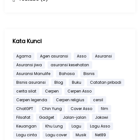
Kata Kunci
Agama
Agen asuransi
Asso
Asuransi
Asuransi jiwa
asuransi kesehatan
Asuransi Manulife
Bahasa
Bisnis
Bisnis asuransi
Blog
Buku
Catatan pribadi
cerita silat
Cerpen
Cerpen Asso
Cerpen legenda
Cerpen religius
cersil
ChatGPT
Chin Yung
Cover Asso
film
Filsafat
Gadget
Jalan-jalan
Jokowi
Keuangan
Khu Lung
Lagu
Lagu Asso
Lagu cinta
Lagu cover
Musik
Net89