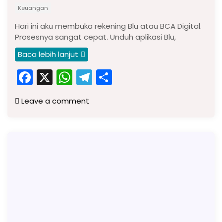
Keuangan
Hari ini aku membuka rekening Blu atau BCA Digital.
Prosesnya sangat cepat. Unduh aplikasi Blu,
Baca lebih lanjut
F
X
W
T
S
a
h
el
h
Leave a comment
c
a
e
ar
e
ts
gr
e
b
A
a
o
p
m
o
p
k