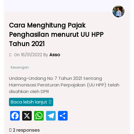
Cara Menghitung Pajak
Penghasilan menurut UU HPP
Tahun 2021
Asso
On
16/01/2022
By
Keuangan
Undang-Undang No 7 Tahun 2021 tentang
Harmonisasi Peraturan Perpajakan (UU HPP) telah
disahkan oleh DPR
Baca lebih lanjut
F
X
W
T
S
a
h
el
h
2 responses