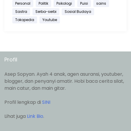
Personal
Politik
Psikologi
Puisi
sains
Sastra
Serba-serbi
Sosial Budaya
Tokopedia
Youtube
Profil
Asep Sopyan. Ayah 4 anak, agen asuransi, youtuber,
blogger, dan penyanyi amatir. Hobi baca cerita silat,
main catur, dan main gitar.
Profil lengkap di
SINI
Lihat juga
Link Bio
.