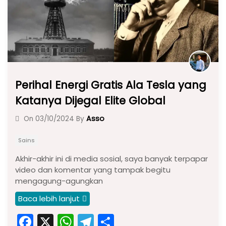
k
Perihal Energi Gratis Ala Tesla yang
Katanya Dijegal Elite Global
Asso
On
03/10/2024
By
Sains
Akhir-akhir ini di media sosial, saya banyak terpapar
video dan komentar yang tampak begitu
mengagung-agungkan
Baca lebih lanjut
F
X
W
T
S