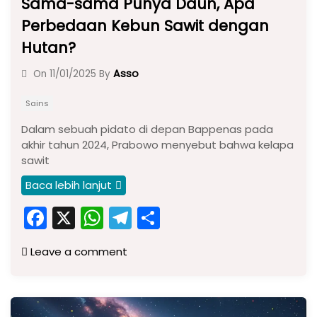
Sama-sama Punya Daun, Apa
Perbedaan Kebun Sawit dengan
Hutan?
Asso
On
11/01/2025
By
Sains
Dalam sebuah pidato di depan Bappenas pada
akhir tahun 2024, Prabowo menyebut bahwa kelapa
sawit
Baca lebih lanjut
F
X
W
T
S
a
h
el
h
Leave a comment
c
a
e
ar
e
ts
gr
e
b
A
a