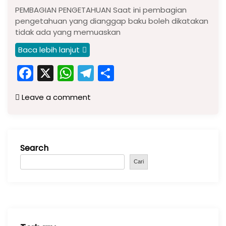
PEMBAGIAN PENGETAHUAN Saat ini pembagian
pengetahuan yang dianggap baku boleh dikatakan
tidak ada yang memuaskan
Baca lebih lanjut
F
X
W
T
S
a
h
el
h
Leave a comment
c
a
e
ar
e
ts
gr
e
b
A
a
Search
o
p
m
o
p
Cari
k