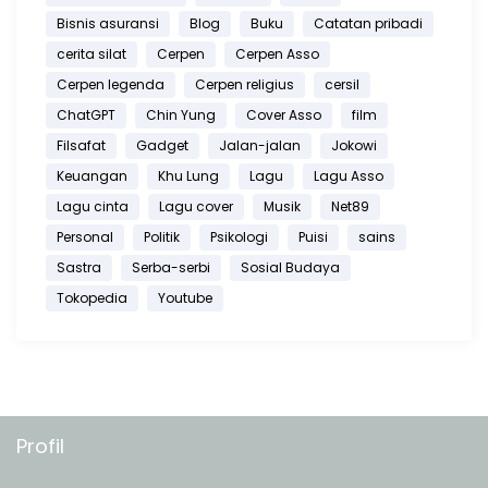
Bisnis asuransi
Blog
Buku
Catatan pribadi
cerita silat
Cerpen
Cerpen Asso
Cerpen legenda
Cerpen religius
cersil
ChatGPT
Chin Yung
Cover Asso
film
Filsafat
Gadget
Jalan-jalan
Jokowi
Keuangan
Khu Lung
Lagu
Lagu Asso
Lagu cinta
Lagu cover
Musik
Net89
Personal
Politik
Psikologi
Puisi
sains
Sastra
Serba-serbi
Sosial Budaya
Tokopedia
Youtube
Profil