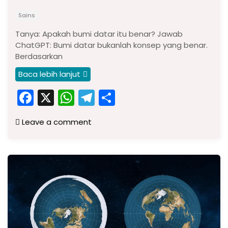
Sains
Tanya: Apakah bumi datar itu benar? Jawab
ChatGPT: Bumi datar bukanlah konsep yang benar.
Berdasarkan
Baca lebih lanjut
F
X
W
T
S
a
h
el
h
Leave a comment
c
a
e
ar
e
ts
gr
e
b
A
a
o
p
m
o
p
k