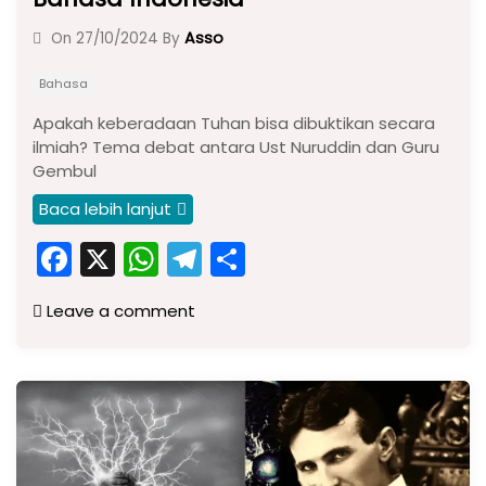
Asso
On
27/10/2024
By
Bahasa
Apakah keberadaan Tuhan bisa dibuktikan secara
ilmiah? Tema debat antara Ust Nuruddin dan Guru
Gembul
Baca lebih lanjut
F
X
W
T
S
a
h
el
h
Leave a comment
c
a
e
ar
e
ts
gr
e
b
A
a
o
p
m
o
p