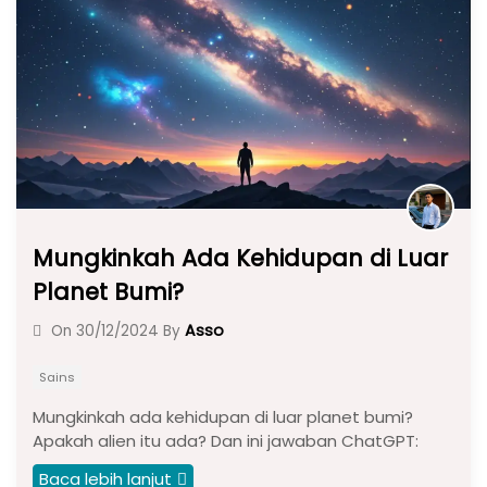
o
p
m
o
p
k
Mungkinkah Ada Kehidupan di Luar
Planet Bumi?
Asso
On
30/12/2024
By
Sains
Mungkinkah ada kehidupan di luar planet bumi?
Apakah alien itu ada? Dan ini jawaban ChatGPT:
Baca lebih lanjut