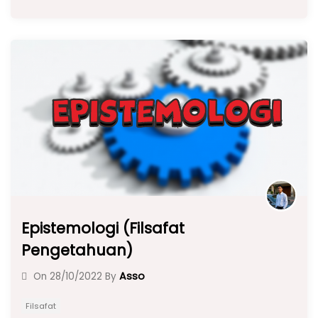
c
a
e
ar
e
ts
gr
e
b
A
a
o
p
m
o
p
k
Epistemologi (Filsafat
Pengetahuan)
Asso
On
28/10/2022
By
Filsafat