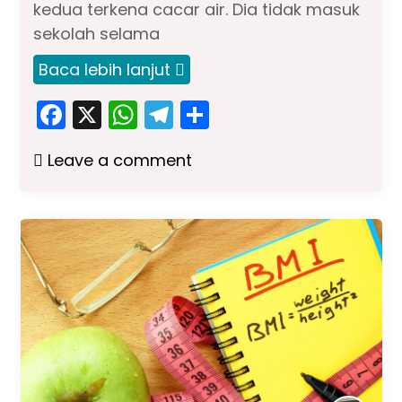
kedua terkena cacar air. Dia tidak masuk
sekolah selama
Baca lebih lanjut
F
X
W
T
S
a
h
el
h
Leave a comment
c
a
e
ar
e
ts
gr
e
b
A
a
o
p
m
o
p
k