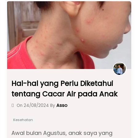
b
A
a
o
p
m
o
p
k
Hal-hal yang Perlu Diketahui
tentang Cacar Air pada Anak
Asso
On
24/08/2024
By
Kesehatan
Awal bulan Agustus, anak saya yang