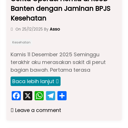
Banten dengan Jaminan BPJS
Kesehatan
Asso
On
25/12/2025
By
Kesehatan
Kamis 11 Desember 2025 Seminggu
terakhir aku merasakan sakit di perut
bagian bawah. Pertama terasa
Baca lebih lanjut
F
X
W
T
S
a
h
el
h
Leave a comment
c
a
e
ar
e
ts
gr
e