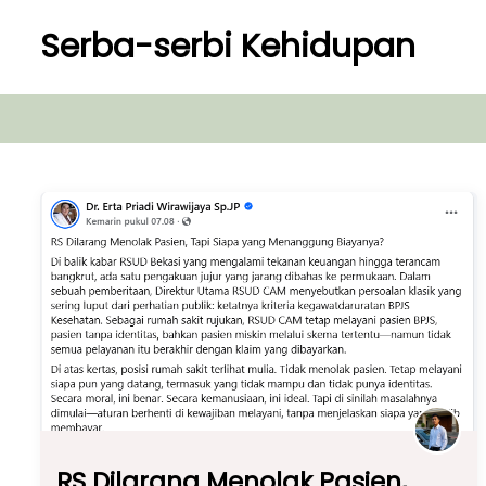
S
Serba-serbi Kehidupan
k
i
p
t
o
c
o
n
t
e
n
t
RS Dilarang Menolak Pasien,