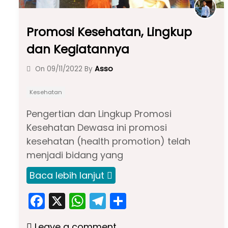
Promosi Kesehatan, Lingkup
dan Kegiatannya
Asso
On
09/11/2022
By
Kesehatan
Pengertian dan Lingkup Promosi
Kesehatan Dewasa ini promosi
kesehatan (health promotion) telah
menjadi bidang yang
Baca lebih lanjut
F
X
W
T
S
a
h
el
h
Leave a comment