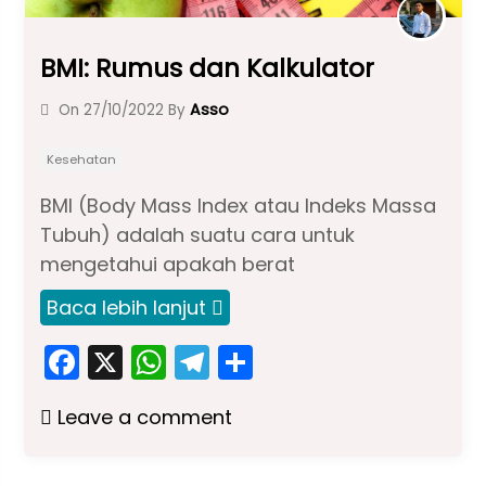
BMI: Rumus dan Kalkulator
Asso
On
27/10/2022
By
Kesehatan
BMI (Body Mass Index atau Indeks Massa
Tubuh) adalah suatu cara untuk
mengetahui apakah berat
Baca lebih lanjut
F
X
W
T
S
a
h
el
h
Leave a comment
c
a
e
ar
e
ts
gr
e