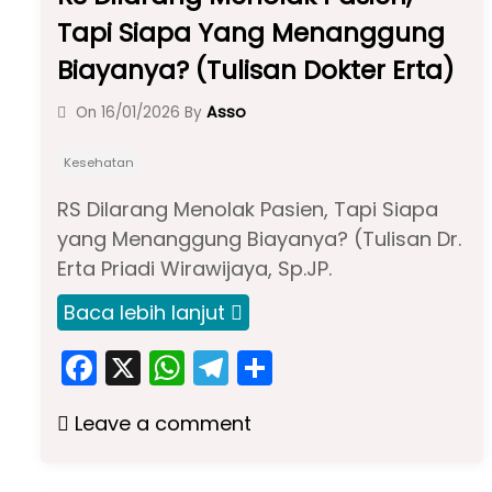
Tapi Siapa Yang Menanggung
Biayanya? (Tulisan Dokter Erta)
Asso
On
16/01/2026
By
Kesehatan
RS Dilarang Menolak Pasien, Tapi Siapa
yang Menanggung Biayanya? (Tulisan Dr.
Erta Priadi Wirawijaya, Sp.JP.
Baca lebih lanjut
F
X
W
T
S
a
h
el
h
Leave a comment
c
a
e
ar
e
ts
gr
e