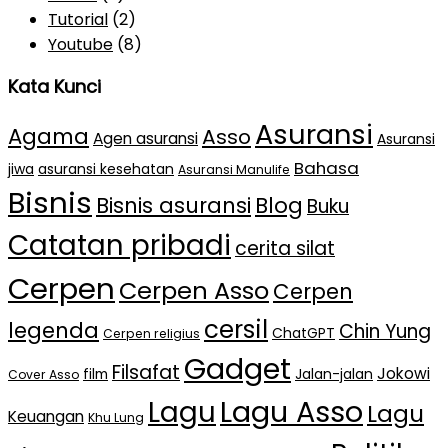
Tutorial
(2)
Youtube
(8)
Kata Kunci
Asuransi
Agama
Asso
Agen asuransi
Asuransi
Bahasa
jiwa
asuransi kesehatan
Asuransi Manulife
Bisnis
Bisnis asuransi
Blog
Buku
Catatan pribadi
cerita silat
Cerpen
Cerpen Asso
Cerpen
cersil
legenda
Chin Yung
ChatGPT
Cerpen religius
Gadget
Filsafat
Jokowi
film
Jalan-jalan
Cover Asso
Lagu Asso
Lagu
Lagu
Keuangan
Khu Lung