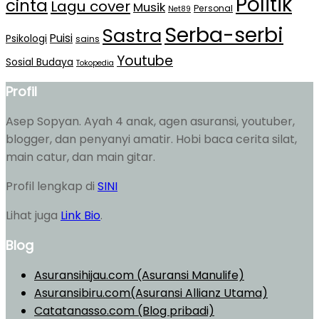
Politik
cinta
Lagu cover
Musik
Personal
Net89
Serba-serbi
Sastra
Puisi
Psikologi
sains
Youtube
Sosial Budaya
Tokopedia
Profil
Asep Sopyan. Ayah 4 anak, agen asuransi, youtuber,
blogger, dan penyanyi amatir. Hobi baca cerita silat,
main catur, dan main gitar.
Profil lengkap di
SINI
Lihat juga
Link Bio
.
Blog
Asuransihijau.com (Asuransi Manulife)
Asuransibiru.com(Asuransi Allianz Utama)
Catatanasso.com (Blog pribadi)