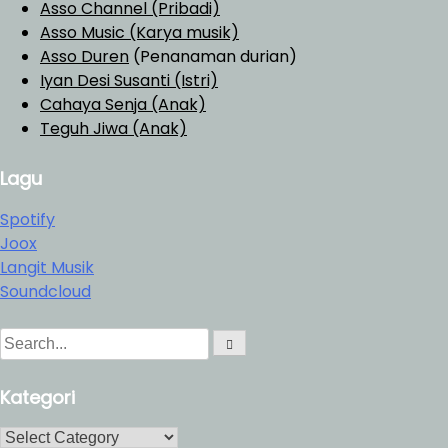
Asso Channel (Pribadi)
Asso Music (Karya musik)
Asso Duren
(Penanaman durian)
Iyan Desi Susanti (Istri)
Cahaya Senja (Anak)
Teguh Jiwa (Anak)
Lagu
Spotify
Joox
Langit Musik
Soundcloud
S
S
e
e
a
a
Kategori
r
r
c
h
c
K