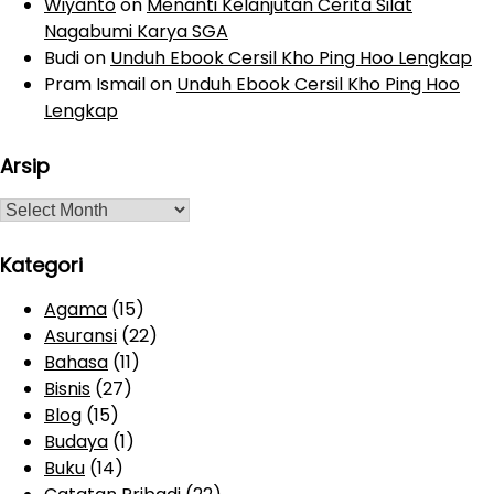
Wiyanto
on
Menanti Kelanjutan Cerita Silat
Nagabumi Karya SGA
Budi
on
Unduh Ebook Cersil Kho Ping Hoo Lengkap
Pram Ismail
on
Unduh Ebook Cersil Kho Ping Hoo
Lengkap
Arsip
A
r
s
Kategori
i
Agama
(15)
p
Asuransi
(22)
Bahasa
(11)
Bisnis
(27)
Blog
(15)
Budaya
(1)
Buku
(14)