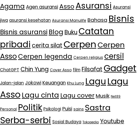
Asuransi
Agama
Asso
Agen asuransi
Asuransi
Bisnis
Bahasa
jiwa
asuransi kesehatan
Asuransi Manulife
Catatan
Bisnis asuransi
Blog
Buku
Cerpen
pribadi
Cerpen
cerita silat
cersil
Asso
Cerpen legenda
Cerpen religius
Gadget
Chin Yung
Filsafat
ChatGPT
film
Cover Asso
Lagu
Lagu
Jokowi
Keuangan
Jalan-jalan
Khu Lung
Asso
Lagu cinta
Lagu cover
Musik
Net89
Politik
Sastra
Puisi
Psikologi
Personal
sains
Serba-serbi
Youtube
Sosial Budaya
Tokopedia