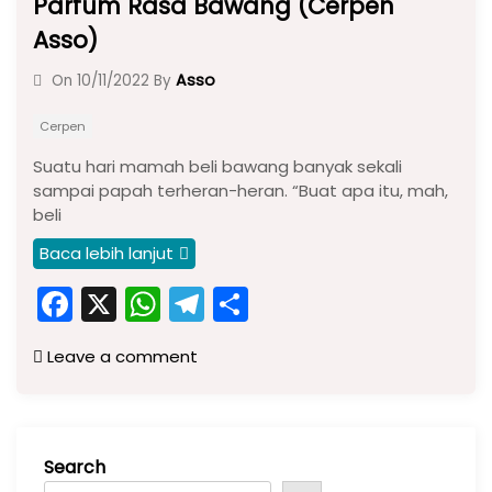
Parfum Rasa Bawang (Cerpen
Asso)
Asso
On
10/11/2022
By
Cerpen
Suatu hari mamah beli bawang banyak sekali
sampai papah terheran-heran. “Buat apa itu, mah,
beli
Baca lebih lanjut
F
X
W
T
S
a
h
el
h
Leave a comment
c
a
e
ar
e
ts
gr
e
b
A
a
Search
o
p
m