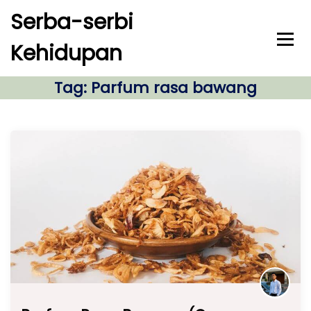
S
Serba-serbi
k
i
Kehidupan
p
t
o
Tag:
Parfum rasa bawang
c
o
n
t
e
n
t