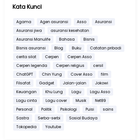
Kata Kunci
Agama
Agen asuransi
Asso
Asuransi
Asuransi jiwa
asuransi kesehatan
Asuransi Manulife
Bahasa
Bisnis
Bisnis asuransi
Blog
Buku
Catatan pribadi
cerita silat
Cerpen
Cerpen Asso
Cerpen legenda
Cerpen religius
cersil
ChatGPT
Chin Yung
Cover Asso
film
Filsafat
Gadget
Jalan-jalan
Jokowi
Keuangan
Khu Lung
Lagu
Lagu Asso
Lagu cinta
Lagu cover
Musik
Net89
Personal
Politik
Psikologi
Puisi
sains
Sastra
Serba-serbi
Sosial Budaya
Tokopedia
Youtube