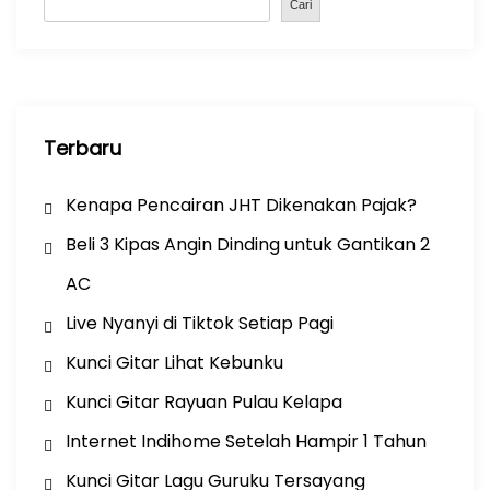
o
p
Cari
k
Terbaru
Kenapa Pencairan JHT Dikenakan Pajak?
Beli 3 Kipas Angin Dinding untuk Gantikan 2
AC
Live Nyanyi di Tiktok Setiap Pagi
Kunci Gitar Lihat Kebunku
Kunci Gitar Rayuan Pulau Kelapa
Internet Indihome Setelah Hampir 1 Tahun
Kunci Gitar Lagu Guruku Tersayang