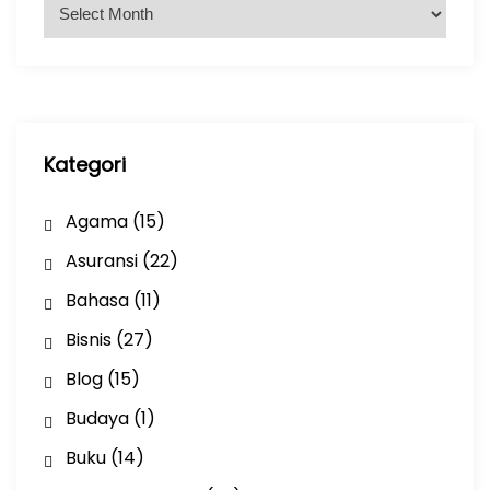
A
r
s
i
p
Kategori
Agama
(15)
Asuransi
(22)
Bahasa
(11)
Bisnis
(27)
Blog
(15)
Budaya
(1)
Buku
(14)