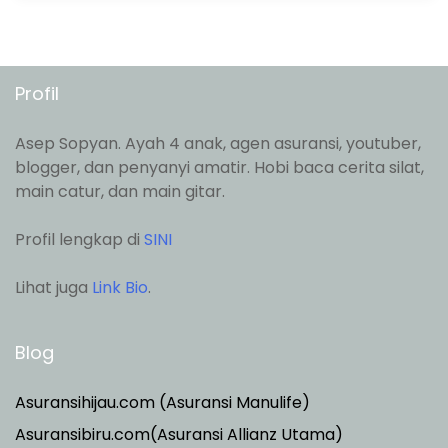
Profil
Asep Sopyan. Ayah 4 anak, agen asuransi, youtuber,
blogger, dan penyanyi amatir. Hobi baca cerita silat,
main catur, dan main gitar.
Profil lengkap di
SINI
Lihat juga
Link Bio
.
Blog
Asuransihijau.com (Asuransi Manulife)
Asuransibiru.com(Asuransi Allianz Utama)