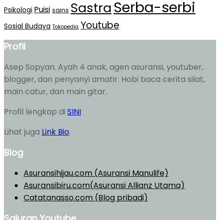
Serba-serbi
Sastra
Puisi
Psikologi
sains
Youtube
Sosial Budaya
Tokopedia
Profil
Asep Sopyan. Ayah 4 anak, agen asuransi, youtuber,
blogger, dan penyanyi amatir. Hobi baca cerita silat,
main catur, dan main gitar.
Profil lengkap di
SINI
Lihat juga
Link Bio
.
Blog
Asuransihijau.com (Asuransi Manulife)
Asuransibiru.com(Asuransi Allianz Utama)
Catatanasso.com (Blog pribadi)
Saluran Youtube