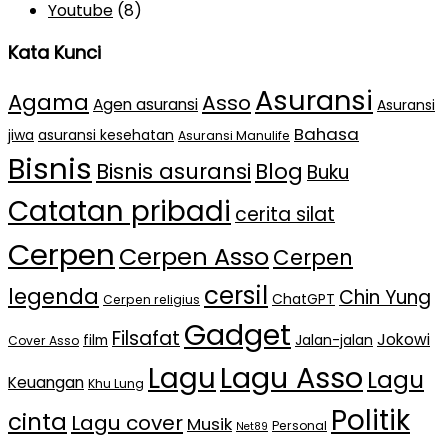
Youtube
(8)
Kata Kunci
Asuransi
Agama
Asso
Agen asuransi
Asuransi
Bahasa
jiwa
asuransi kesehatan
Asuransi Manulife
Bisnis
Bisnis asuransi
Blog
Buku
Catatan pribadi
cerita silat
Cerpen
Cerpen Asso
Cerpen
cersil
legenda
Chin Yung
ChatGPT
Cerpen religius
Gadget
Filsafat
Jokowi
film
Jalan-jalan
Cover Asso
Lagu Asso
Lagu
Lagu
Keuangan
Khu Lung
Politik
cinta
Lagu cover
Musik
Personal
Net89