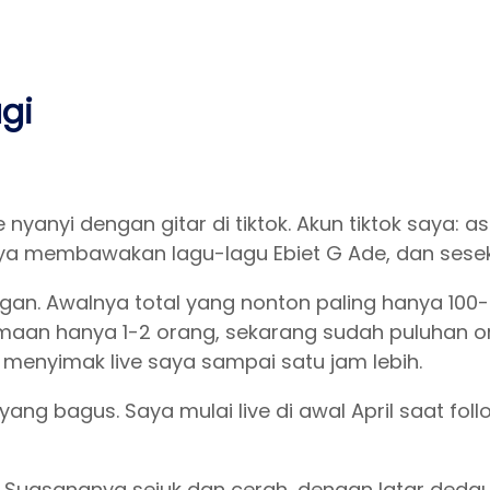
agi
nyanyi dengan gitar di tiktok. Akun tiktok saya: as
 membawakan lagu-lagu Ebiet G Ade, dan sesekali 
ngan. Awalnya total yang nonton paling hanya 100-
an hanya 1-2 orang, sekarang sudah puluhan or
 menyimak live saya sampai satu jam lebih.
g bagus. Saya mulai live di awal April saat follo
Suasananya sejuk dan cerah, dengan latar dedaun