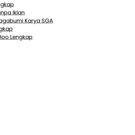
ngkap
npa Iklan
 Nagabumi Karya SGA
ngkap
 Hoo Lengkap