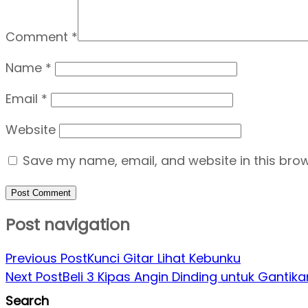
Comment
*
Name
*
Email
*
Website
Save my name, email, and website in this brow
Post navigation
Previous Post
Kunci Gitar Lihat Kebunku
Next Post
Beli 3 Kipas Angin Dinding untuk Gantik
Search