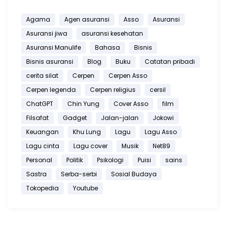
Agama
Agen asuransi
Asso
Asuransi
Asuransi jiwa
asuransi kesehatan
Asuransi Manulife
Bahasa
Bisnis
Bisnis asuransi
Blog
Buku
Catatan pribadi
cerita silat
Cerpen
Cerpen Asso
Cerpen legenda
Cerpen religius
cersil
ChatGPT
Chin Yung
Cover Asso
film
Filsafat
Gadget
Jalan-jalan
Jokowi
Keuangan
Khu Lung
Lagu
Lagu Asso
Lagu cinta
Lagu cover
Musik
Net89
Personal
Politik
Psikologi
Puisi
sains
Sastra
Serba-serbi
Sosial Budaya
Tokopedia
Youtube