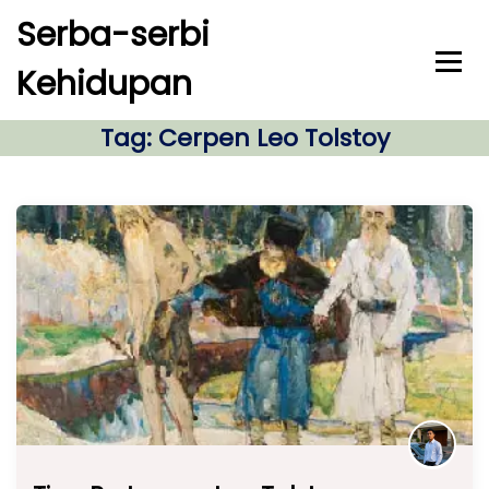
S
Serba-serbi
k
i
Kehidupan
p
t
o
Tag:
Cerpen Leo Tolstoy
c
o
n
t
e
n
t