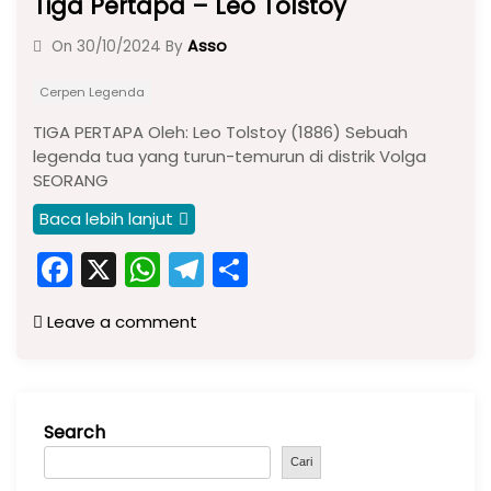
Tiga Pertapa – Leo Tolstoy
Asso
On
30/10/2024
By
Cerpen Legenda
TIGA PERTAPA Oleh: Leo Tolstoy (1886) Sebuah
legenda tua yang turun-temurun di distrik Volga
SEORANG
Baca lebih lanjut
F
X
W
T
S
a
h
el
h
Leave a comment
c
a
e
ar
e
ts
gr
e
b
A
a
Search
o
p
m
o
p
Cari