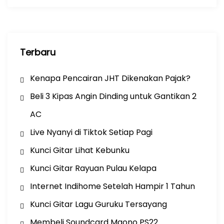
k
Terbaru
Kenapa Pencairan JHT Dikenakan Pajak?
Beli 3 Kipas Angin Dinding untuk Gantikan 2
AC
Live Nyanyi di Tiktok Setiap Pagi
Kunci Gitar Lihat Kebunku
Kunci Gitar Rayuan Pulau Kelapa
Internet Indihome Setelah Hampir 1 Tahun
Kunci Gitar Lagu Guruku Tersayang
Membeli Soundcard Maono PS22