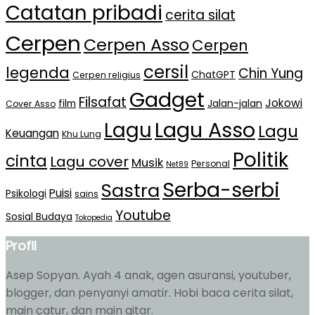
Catatan pribadi
cerita silat
Cerpen
Cerpen Asso
Cerpen
cersil
legenda
Chin Yung
ChatGPT
Cerpen religius
Gadget
Filsafat
Jokowi
film
Jalan-jalan
Cover Asso
Lagu Asso
Lagu
Lagu
Keuangan
Khu Lung
Politik
cinta
Lagu cover
Musik
Personal
Net89
Serba-serbi
Sastra
Puisi
Psikologi
sains
Youtube
Sosial Budaya
Tokopedia
Profil
Asep Sopyan. Ayah 4 anak, agen asuransi, youtuber,
blogger, dan penyanyi amatir. Hobi baca cerita silat,
main catur, dan main gitar.