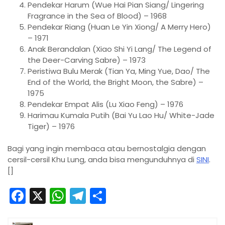
Pendekar Harum (Wue Hai Pian Siang/ Lingering
Fragrance in the Sea of Blood) – 1968
Pendekar Riang (Huan Le Yin Xiong/ A Merry Hero)
– 1971
Anak Berandalan (Xiao Shi Yi Lang/ The Legend of
the Deer-Carving Sabre) – 1973
Peristiwa Bulu Merak (Tian Ya, Ming Yue, Dao/ The
End of the World, the Bright Moon, the Sabre) –
1975
Pendekar Empat Alis (Lu Xiao Feng) – 1976
Harimau Kumala Putih (Bai Yu Lao Hu/ White-Jade
Tiger) – 1976
Bagi yang ingin membaca atau bernostalgia dengan
cersil-cersil Khu Lung, anda bisa mengunduhnya di
SINI
.
[]
F
X
W
T
S
a
h
el
h