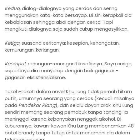
Kedua
, dialog-dialognya yang cerdas dan sering
menggunakan kata-kata bersayap. Di sini kerapkali dia
kebablasan sehingga abai dengan cerita. Tapi
mengikuti dialognya saja sudah cukup mengasyikkan.
Ketiga
, suasana ceritanya: kesepian, kehangatan,
kemurungan, keriangan.
Keempat
, renungan-renungan filosofisnya. Saya curiga,
sepertinya dia menyerap dengan baik gagasan-
gagasan eksistensialisme.
Tokoh-tokoh dalam novel Khu Lung tidak pernah hitam
putih, umumnya seorang yang cerdas (kecuali misalnya
pada
Pendekar Riang
), dan selalu doyan arak. Khu Lung
sendiri memang seorang pemabuk tanpa tanding. Ia
meninggal karena kebanyakan nenggak alkohol. Di
kuburannya, kawan-kawan Khu Lung membenamkan 48
botol brandy tanpa tutup untuk menemani dia dalam
tidur panjangnya.