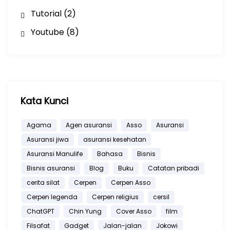
Tutorial
(2)
Youtube
(8)
Kata Kunci
Agama
Agen asuransi
Asso
Asuransi
Asuransi jiwa
asuransi kesehatan
Asuransi Manulife
Bahasa
Bisnis
Bisnis asuransi
Blog
Buku
Catatan pribadi
cerita silat
Cerpen
Cerpen Asso
Cerpen legenda
Cerpen religius
cersil
ChatGPT
Chin Yung
Cover Asso
film
Filsafat
Gadget
Jalan-jalan
Jokowi