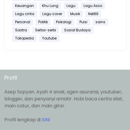
Keuangan
Khu Lung
Lagu
Lagu Asso
Lagu cinta
Lagu cover
Musik
Net89
Personal
Politik
Psikologi
Puisi
sains
Sastra
Serba-serbi
Sosial Budaya
Tokopedia
Youtube
Profil
Asep Sopyan. Ayah 4 anak, agen asuransi, youtuber,
blogger, dan penyanyi amatir. Hobi baca cerita silat,
main catur, dan main gitar.
Profil lengkap di
SINI