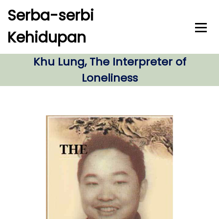
S
Serba-serbi
k
i
Kehidupan
p
t
o
Khu Lung, The Interpreter of
c
Loneliness
o
n
t
e
n
t