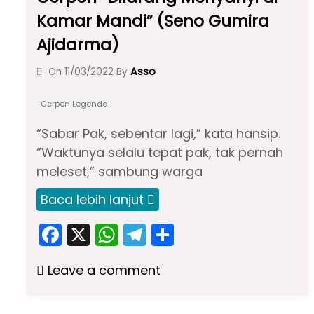
Kamar Mandi” (Seno Gumira
Ajidarma)
Asso
On
11/03/2022
By
Cerpen Legenda
“Sabar Pak, sebentar lagi,” kata hansip.
”Waktunya selalu tepat pak, tak pernah
meleset,” sambung warga
Baca lebih lanjut
F
X
W
T
S
a
h
el
h
Leave a comment
c
a
e
ar
e
ts
gr
e