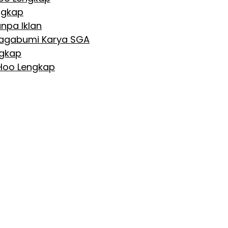
ngkap
npa Iklan
 Nagabumi Karya SGA
ngkap
 Hoo Lengkap