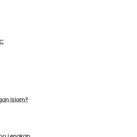
AC
gan Islam?
Hoo Lengkap