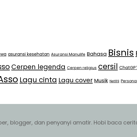
Bisnis
Bahasa
jiwa
asuransi kesehatan
Asuransi Manulife
cersil
sso
Cerpen legenda
ChatGP
Cerpen religius
Asso
Lagu cinta
Lagu cover
Musik
Persona
Net89
r, blogger, dan penyanyi amatir. Hobi baca cerita 