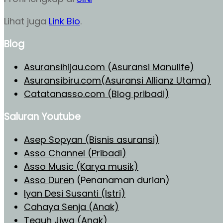
Lihat juga
Link Bio
.
Blog
Asuransihijau.com (Asuransi Manulife)
Asuransibiru.com(Asuransi Allianz Utama)
Catatanasso.com (Blog pribadi)
Saluran Youtube
Asep Sopyan (Bisnis asuransi)
Asso Channel (Pribadi)
Asso Music (Karya musik)
Asso Duren
(Penanaman durian)
Iyan Desi Susanti (Istri)
Cahaya Senja (Anak)
Teguh Jiwa (Anak)