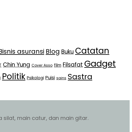
Catatan
Bisnis asuransi
Blog
Buku
Gadget
Chin Yung
Filsafat
T
film
Cover Asso
Politik
Sastra
Puisi
Psikologi
l
sains
silat, main catur, dan main gitar.