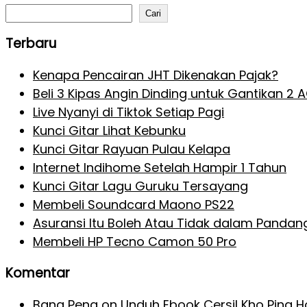
Cari
Terbaru
Kenapa Pencairan JHT Dikenakan Pajak?
Beli 3 Kipas Angin Dinding untuk Gantikan 2 
Live Nyanyi di Tiktok Setiap Pagi
Kunci Gitar Lihat Kebunku
Kunci Gitar Rayuan Pulau Kelapa
Internet Indihome Setelah Hampir 1 Tahun
Kunci Gitar Lagu Guruku Tersayang
Membeli Soundcard Maono PS22
Asuransi Itu Boleh Atau Tidak dalam Pandan
Membeli HP Tecno Camon 50 Pro
Komentar
Bang Pena
on
Unduh Ebook Cersil Kho Ping 