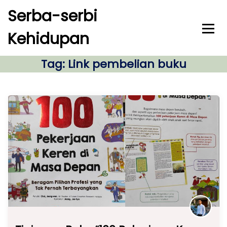
S
Serba-serbi
k
i
Kehidupan
p
t
o
Tag:
Link pembelian buku
c
o
n
t
e
n
t