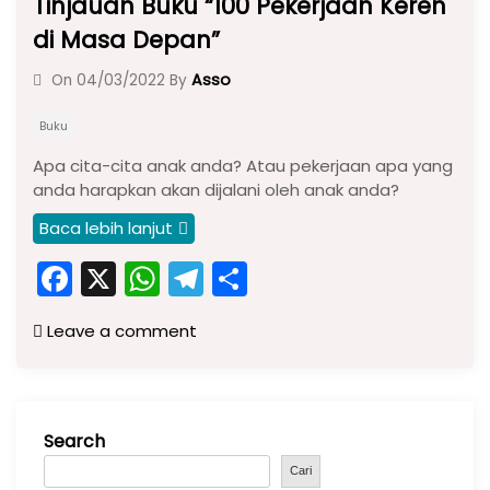
Tinjauan Buku “100 Pekerjaan Keren
di Masa Depan”
Asso
On
04/03/2022
By
Buku
Apa cita-cita anak anda? Atau pekerjaan apa yang
anda harapkan akan dijalani oleh anak anda?
Baca lebih lanjut
F
X
W
T
S
a
h
el
h
Leave a comment
c
a
e
ar
e
ts
gr
e
b
A
a
Search
o
p
m
o
p
Cari