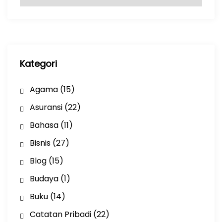
r
s
i
p
Kategori
Agama
(15)
Asuransi
(22)
Bahasa
(11)
Bisnis
(27)
Blog
(15)
Budaya
(1)
Buku
(14)
Catatan Pribadi
(22)