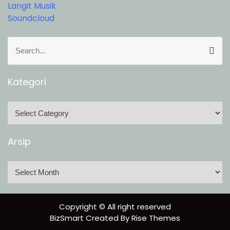
Langit Musik
Soundcloud
S
S
e
e
a
a
r
r
Kategori
c
c
h
h
K
f
a
o
t
Arsip
r
e
:
g
A
o
r
r
s
i
i
Copyright © All right reserved
p
BizSmart
Created By
Rise Themes