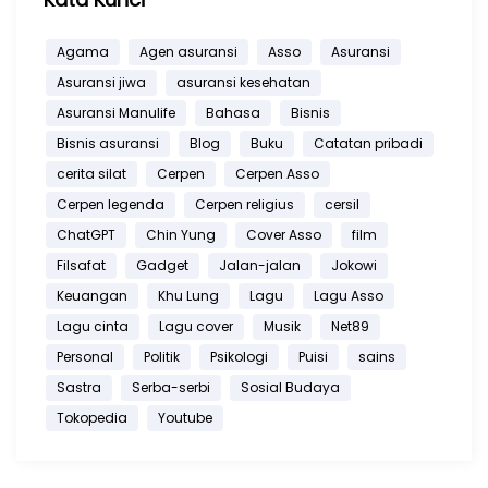
Agama
Agen asuransi
Asso
Asuransi
Asuransi jiwa
asuransi kesehatan
Asuransi Manulife
Bahasa
Bisnis
Bisnis asuransi
Blog
Buku
Catatan pribadi
cerita silat
Cerpen
Cerpen Asso
Cerpen legenda
Cerpen religius
cersil
ChatGPT
Chin Yung
Cover Asso
film
Filsafat
Gadget
Jalan-jalan
Jokowi
Keuangan
Khu Lung
Lagu
Lagu Asso
Lagu cinta
Lagu cover
Musik
Net89
Personal
Politik
Psikologi
Puisi
sains
Sastra
Serba-serbi
Sosial Budaya
Tokopedia
Youtube