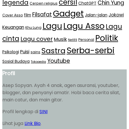
cersil
legenda
Chin Yung
ChatGPT
Cerpen religius
Gadget
Filsafat
Jokowi
film
Jalan-jalan
Cover Asso
Lagu Asso
Lagu
Lagu
Keuangan
Khu Lung
Politik
cinta
Lagu cover
Musik
Personal
Net89
Serba-serbi
Sastra
Puisi
Psikologi
sains
Youtube
Sosial Budaya
Tokopedia
Profil
Asep Sopyan. Ayah 4 anak, agen asuransi, youtuber,
blogger, dan penyanyi amatir. Hobi baca cerita silat,
main catur, dan main gitar.
Profil lengkap di
SINI
Lihat juga
Link Bio
.