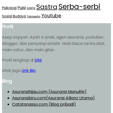
Serba-serbi
Sastra
Puisi
Psikologi
sains
Youtube
Sosial Budaya
Tokopedia
Profil
Asep Sopyan. Ayah 4 anak, agen asuransi, youtuber,
blogger, dan penyanyi amatir. Hobi baca cerita silat,
main catur, dan main gitar.
Profil lengkap di
SINI
Lihat juga
Link Bio
.
Blog
Asuransihijau.com (Asuransi Manulife)
Asuransibiru.com(Asuransi Allianz Utama)
Catatanasso.com (Blog pribadi)