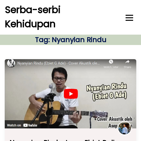
S
Serba-serbi
k
i
Kehidupan
p
t
o
Tag:
Nyanyian Rindu
c
o
n
t
e
n
t