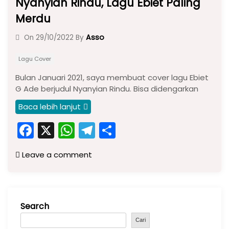
Nyanyian Rindu, Lagu Ebiet Paling
Merdu
Asso
On
29/10/2022
By
Lagu Cover
Bulan Januari 2021, saya membuat cover lagu Ebiet
G Ade berjudul Nyanyian Rindu. Bisa didengarkan
Baca lebih lanjut
F
X
W
T
S
a
h
el
h
Leave a comment
c
a
e
ar
e
ts
gr
e
b
A
a
Search
o
p
m
o
p
Cari