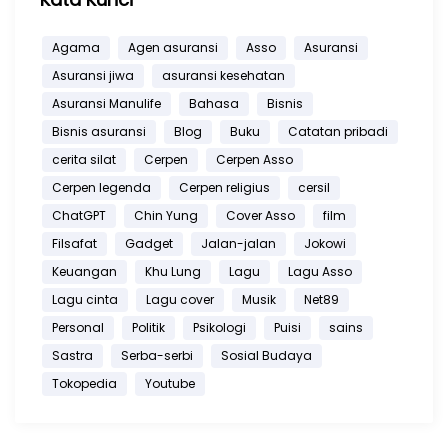
Agama
Agen asuransi
Asso
Asuransi
Asuransi jiwa
asuransi kesehatan
Asuransi Manulife
Bahasa
Bisnis
Bisnis asuransi
Blog
Buku
Catatan pribadi
cerita silat
Cerpen
Cerpen Asso
Cerpen legenda
Cerpen religius
cersil
ChatGPT
Chin Yung
Cover Asso
film
Filsafat
Gadget
Jalan-jalan
Jokowi
Keuangan
Khu Lung
Lagu
Lagu Asso
Lagu cinta
Lagu cover
Musik
Net89
Personal
Politik
Psikologi
Puisi
sains
Sastra
Serba-serbi
Sosial Budaya
Tokopedia
Youtube