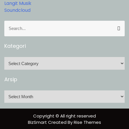
Langit Musik
Soundcloud
S
S
e
e
a
a
r
r
Kategori
c
c
h
h
K
f
a
o
t
Arsip
r
e
:
g
A
o
r
r
s
i
i
Copyright © All right reserved
p
BizSmart
Created By
Rise Themes