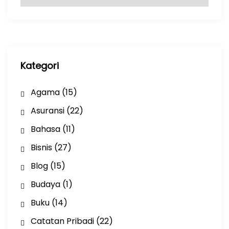
r
s
i
p
Kategori
Agama
(15)
Asuransi
(22)
Bahasa
(11)
Bisnis
(27)
Blog
(15)
Budaya
(1)
Buku
(14)
Catatan Pribadi
(22)