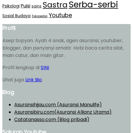
Serba-serbi
Sastra
Puisi
Psikologi
sains
Youtube
Sosial Budaya
Tokopedia
Profil
Asep Sopyan. Ayah 4 anak, agen asuransi, youtuber,
blogger, dan penyanyi amatir. Hobi baca cerita silat,
main catur, dan main gitar.
Profil lengkap di
SINI
Lihat juga
Link Bio
.
Blog
Asuransihijau.com (Asuransi Manulife)
Asuransibiru.com(Asuransi Allianz Utama)
Catatanasso.com (Blog pribadi)
Saluran Youtube