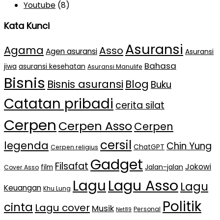
Youtube
(8)
Kata Kunci
Asuransi
Agama
Asso
Agen asuransi
Asuransi
Bahasa
jiwa
asuransi kesehatan
Asuransi Manulife
Bisnis
Bisnis asuransi
Blog
Buku
Catatan pribadi
cerita silat
Cerpen
Cerpen Asso
Cerpen
cersil
legenda
Chin Yung
ChatGPT
Cerpen religius
Gadget
Filsafat
Jokowi
film
Jalan-jalan
Cover Asso
Lagu Asso
Lagu
Lagu
Keuangan
Khu Lung
Politik
cinta
Lagu cover
Musik
Personal
Net89