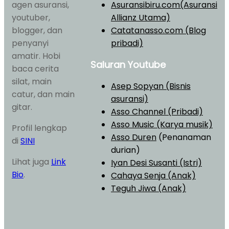
agen asuransi,
Asuransibiru.com(Asuransi
youtuber,
Allianz Utama)
blogger, dan
Catatanasso.com (Blog
penyanyi
pribadi)
amatir. Hobi
Saluran Youtube
baca cerita
silat, main
Asep Sopyan (Bisnis
catur, dan main
asuransi)
gitar.
Asso Channel (Pribadi)
Asso Music (Karya musik)
Profil lengkap
Asso Duren
(Penanaman
di
SINI
durian)
Lihat juga
Link
Iyan Desi Susanti (Istri)
Bio
.
Cahaya Senja (Anak)
Teguh Jiwa (Anak)