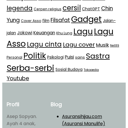
cersil
legenda
Chin
ChatGPT
Cerpen religius
Gadget
Yung
Filsafat
film
Jalan-
Cover Asso
Lagu
Lagu
Jokowi
Keuangan
jalan
Khu Lung
Asso
Lagu cinta
Lagu cover
Musik
Net89
Politik
Sastra
Puisi
Psikologi
Personal
sains
Serba-serbi
Sosial Budaya
Tokopedia
Youtube
Profil
Blog
Asep Sopyan.
Asuransihijau.com
Ayah 4 anak,
(Asuransi Manulife)