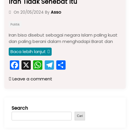
Iran Tidak Sehebat Itu
Asso
On
20/05/2024
By
Politik
Iran bisa disebut sebagai negara Islam paling kuat
dan paling berani dalam menghadapi Barat dan
Baca lebih lanjut
F
X
W
T
S
a
h
el
h
Leave a comment
c
a
e
ar
e
ts
gr
e
b
A
a
Search
o
p
m
o
p
Cari
k