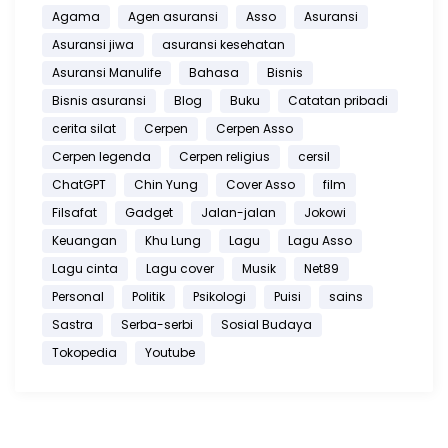
Agama
Agen asuransi
Asso
Asuransi
Asuransi jiwa
asuransi kesehatan
Asuransi Manulife
Bahasa
Bisnis
Bisnis asuransi
Blog
Buku
Catatan pribadi
cerita silat
Cerpen
Cerpen Asso
Cerpen legenda
Cerpen religius
cersil
ChatGPT
Chin Yung
Cover Asso
film
Filsafat
Gadget
Jalan-jalan
Jokowi
Keuangan
Khu Lung
Lagu
Lagu Asso
Lagu cinta
Lagu cover
Musik
Net89
Personal
Politik
Psikologi
Puisi
sains
Sastra
Serba-serbi
Sosial Budaya
Tokopedia
Youtube