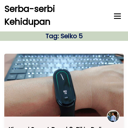
S
Serba-serbi
k
i
Kehidupan
p
t
o
Tag:
Seiko 5
c
o
n
t
e
n
t