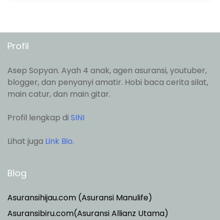
Profil
Asep Sopyan. Ayah 4 anak, agen asuransi, youtuber,
blogger, dan penyanyi amatir. Hobi baca cerita silat,
main catur, dan main gitar.
Profil lengkap di
SINI
Lihat juga
Link Bio
.
Blog
Asuransihijau.com (Asuransi Manulife)
Asuransibiru.com(Asuransi Allianz Utama)