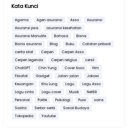
Kata Kunci
Agama
Agen asuransi
Asso
Asuransi
Asuransi jiwa
asuransi kesehatan
Asuransi Manulife
Bahasa
Bisnis
Bisnis asuransi
Blog
Buku
Catatan pribadi
cerita silat
Cerpen
Cerpen Asso
Cerpen legenda
Cerpen religius
cersil
ChatGPT
Chin Yung
Cover Asso
film
Filsafat
Gadget
Jalan-jalan
Jokowi
Keuangan
Khu Lung
Lagu
Lagu Asso
Lagu cinta
Lagu cover
Musik
Net89
Personal
Politik
Psikologi
Puisi
sains
Sastra
Serba-serbi
Sosial Budaya
Tokopedia
Youtube