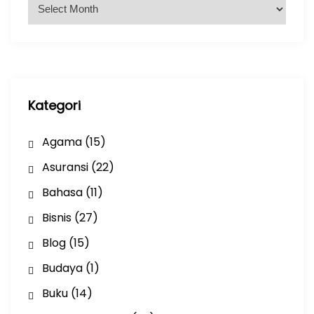
A
r
s
i
p
Kategori
Agama
(15)
Asuransi
(22)
Bahasa
(11)
Bisnis
(27)
Blog
(15)
Budaya
(1)
Buku
(14)