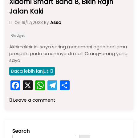
Xiaomi Smart Band 8, Bikin Rajin
Jalan Kaki
Asso
On
19/12/2023
By
Gadget
Akhir-akhir ini saya sering menemani agen bertemu
prospek, pada umumnya di mall. Orang-orang yang
saya
Baca lebih lanjut
F
X
W
T
S
a
h
el
h
Leave a comment
c
a
e
ar
e
ts
gr
e
b
A
a
Search
o
p
m