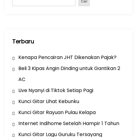
o
p
Cari
k
Terbaru
Kenapa Pencairan JHT Dikenakan Pajak?
Beli 3 Kipas Angin Dinding untuk Gantikan 2
AC
Live Nyanyi di Tiktok Setiap Pagi
Kunci Gitar Lihat Kebunku
Kunci Gitar Rayuan Pulau Kelapa
Internet Indihome Setelah Hampir 1 Tahun
Kunci Gitar Lagu Guruku Tersayang