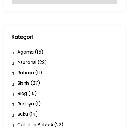
r
s
i
p
Kategori
Agama
(15)
Asuransi
(22)
Bahasa
(11)
Bisnis
(27)
Blog
(15)
Budaya
(1)
Buku
(14)
Catatan Pribadi
(22)