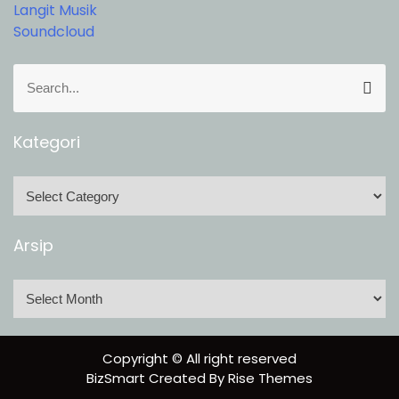
Langit Musik
Soundcloud
S
S
e
e
a
a
r
r
Kategori
c
c
h
h
K
f
a
o
t
Arsip
r
e
:
g
A
o
r
r
s
i
i
Copyright © All right reserved
p
BizSmart
Created By
Rise Themes