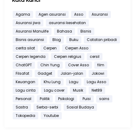
Agama
Agen asuransi
Asso
Asuransi
Asuransi jiwa
asuransi kesehatan
Asuransi Manulife
Bahasa
Bisnis
Bisnis asuransi
Blog
Buku
Catatan pribadi
cerita silat
Cerpen
Cerpen Asso
Cerpen legenda
Cerpen religius
cersil
ChatGPT
Chin Yung
Cover Asso
film
Filsafat
Gadget
Jalan-jalan
Jokowi
Keuangan
Khu Lung
Lagu
Lagu Asso
Lagu cinta
Lagu cover
Musik
Net89
Personal
Politik
Psikologi
Puisi
sains
Sastra
Serba-serbi
Sosial Budaya
Tokopedia
Youtube