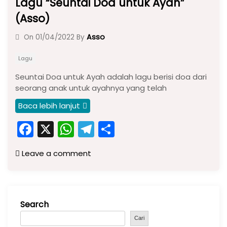
Lagu “Seuntai Doa untuk Ayah”
(Asso)
Asso
On
01/04/2022
By
Lagu
Seuntai Doa untuk Ayah adalah lagu berisi doa dari
seorang anak untuk ayahnya yang telah
Baca lebih lanjut
F
X
W
T
S
a
h
el
h
Leave a comment
c
a
e
ar
e
ts
gr
e
b
A
a
Search
o
p
m
o
p
Cari