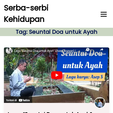
S
Serba-serbi
k
i
Kehidupan
p
t
o
Tag:
Seuntai Doa untuk Ayah
c
o
n
t
e
n
t