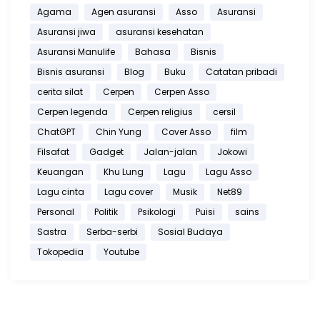
Agama
Agen asuransi
Asso
Asuransi
Asuransi jiwa
asuransi kesehatan
Asuransi Manulife
Bahasa
Bisnis
Bisnis asuransi
Blog
Buku
Catatan pribadi
cerita silat
Cerpen
Cerpen Asso
Cerpen legenda
Cerpen religius
cersil
ChatGPT
Chin Yung
Cover Asso
film
Filsafat
Gadget
Jalan-jalan
Jokowi
Keuangan
Khu Lung
Lagu
Lagu Asso
Lagu cinta
Lagu cover
Musik
Net89
Personal
Politik
Psikologi
Puisi
sains
Sastra
Serba-serbi
Sosial Budaya
Tokopedia
Youtube