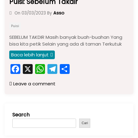
Puisi: Sebelum Takdir
Asso
On
03/03/2023
By
Puisi
SEBELUM TAKDIR Masih banyak buah-buahan Yang
bisa kita petik Selain yang ada di taman Terkutuk
Baca lebih lanjut
F
X
W
T
S
a
h
el
h
Leave a comment
c
a
e
ar
e
ts
gr
e
b
A
a
Search
o
p
m
o
p
Cari
k