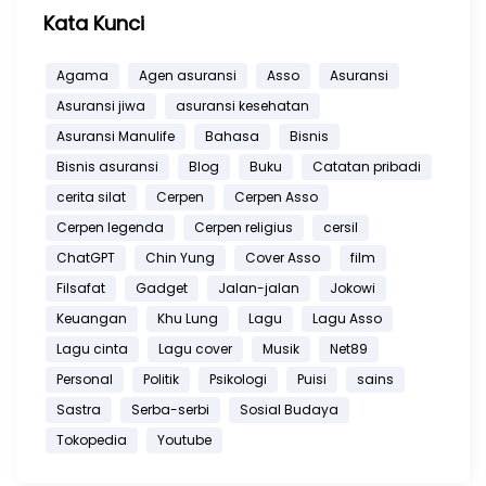
Kata Kunci
Agama
Agen asuransi
Asso
Asuransi
Asuransi jiwa
asuransi kesehatan
Asuransi Manulife
Bahasa
Bisnis
Bisnis asuransi
Blog
Buku
Catatan pribadi
cerita silat
Cerpen
Cerpen Asso
Cerpen legenda
Cerpen religius
cersil
ChatGPT
Chin Yung
Cover Asso
film
Filsafat
Gadget
Jalan-jalan
Jokowi
Keuangan
Khu Lung
Lagu
Lagu Asso
Lagu cinta
Lagu cover
Musik
Net89
Personal
Politik
Psikologi
Puisi
sains
Sastra
Serba-serbi
Sosial Budaya
Tokopedia
Youtube