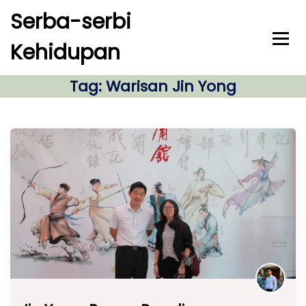
S
Serba-serbi
k
i
Kehidupan
p
t
o
Tag:
Warisan Jin Yong
c
o
n
t
e
n
t