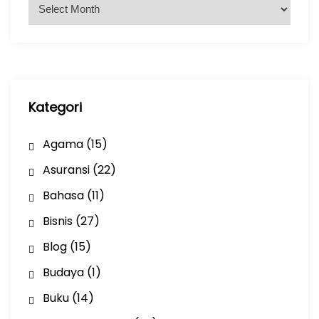
A
r
s
i
p
Kategori
Agama
(15)
Asuransi
(22)
Bahasa
(11)
Bisnis
(27)
Blog
(15)
Budaya
(1)
Buku
(14)