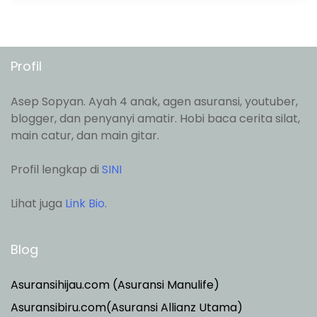
Profil
Asep Sopyan. Ayah 4 anak, agen asuransi, youtuber,
blogger, dan penyanyi amatir. Hobi baca cerita silat,
main catur, dan main gitar.
Profil lengkap di
SINI
Lihat juga
Link Bio
.
Blog
Asuransihijau.com (Asuransi Manulife)
Asuransibiru.com(Asuransi Allianz Utama)