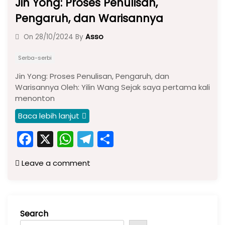
Jin Yong: Proses Penulisan,
Pengaruh, dan Warisannya
Asso
On
28/10/2024
By
Serba-serbi
Jin Yong: Proses Penulisan, Pengaruh, dan
Warisannya Oleh: Yilin Wang Sejak saya pertama kali
menonton
Baca lebih lanjut
F
X
W
T
S
a
h
el
h
Leave a comment
c
a
e
ar
e
ts
gr
e
b
A
a
Search
o
p
m