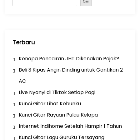
o
p
Cari
k
Terbaru
Kenapa Pencairan JHT Dikenakan Pajak?
Beli 3 Kipas Angin Dinding untuk Gantikan 2
AC
Live Nyanyi di Tiktok Setiap Pagi
Kunci Gitar Lihat Kebunku
Kunci Gitar Rayuan Pulau Kelapa
Internet Indihome Setelah Hampir 1 Tahun
Kunci Gitar Lagu Guruku Tersayang