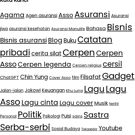
Asuransi
Agama
Asso
Agen asuransi
Asuransi
Bisnis
Bahasa
jiwa
asuransi kesehatan
Asuransi Manulife
Catatan
Bisnis asuransi
Blog
Buku
Cerpen
pribadi
Cerpen
cerita silat
cersil
Asso
Cerpen legenda
Cerpen religius
Gadget
Chin Yung
Filsafat
ChatGPT
film
Cover Asso
Lagu
Lagu
Jokowi
Keuangan
Jalan-jalan
Khu Lung
Asso
Lagu cinta
Lagu cover
Musik
Net89
Politik
Sastra
Puisi
Psikologi
Personal
sains
Serba-serbi
Youtube
Sosial Budaya
Tokopedia