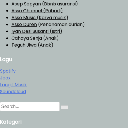
Asep Sopyan (Bisnis asuransi)
Asso Channel (Pribadi)
Asso Music (Karya musik)
Asso Duren
(Penanaman durian)
Iyan Desi Susanti (Istri)
Cahaya Senja (Anak)
Teguh Jiwa (Anak)
Lagu
Spotify
Joox
Langit Musik
Soundcloud
S
S
e
e
a
a
Kategori
r
r