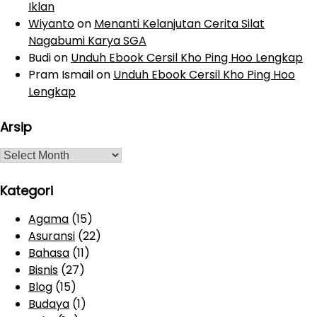
Iklan
Wiyanto
on
Menanti Kelanjutan Cerita Silat
Nagabumi Karya SGA
Budi
on
Unduh Ebook Cersil Kho Ping Hoo Lengkap
Pram Ismail
on
Unduh Ebook Cersil Kho Ping Hoo
Lengkap
Arsip
A
r
s
Kategori
i
Agama
(15)
p
Asuransi
(22)
Bahasa
(11)
Bisnis
(27)
Blog
(15)
Budaya
(1)