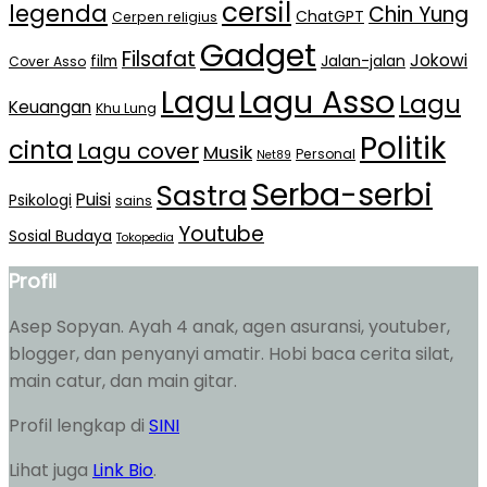
cersil
legenda
Chin Yung
ChatGPT
Cerpen religius
Gadget
Filsafat
Jokowi
film
Jalan-jalan
Cover Asso
Lagu Asso
Lagu
Lagu
Keuangan
Khu Lung
Politik
cinta
Lagu cover
Musik
Personal
Net89
Serba-serbi
Sastra
Puisi
Psikologi
sains
Youtube
Sosial Budaya
Tokopedia
Profil
Asep Sopyan. Ayah 4 anak, agen asuransi, youtuber,
blogger, dan penyanyi amatir. Hobi baca cerita silat,
main catur, dan main gitar.
Profil lengkap di
SINI
Lihat juga
Link Bio
.