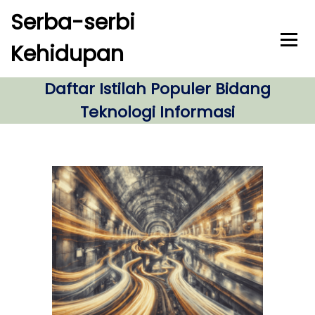
S
Serba-serbi
k
i
Kehidupan
p
t
o
Daftar Istilah Populer Bidang
c
Teknologi Informasi
o
n
t
e
n
t