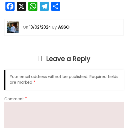
F
X
W
T
S
a
h
el
h
c
a
e
ar
ASSO
On
13/02/2024
By
e
ts
gr
e
b
A
a
o
p
m
Leave a Reply
o
p
k
Your email address will not be published.
Required fields
are marked
*
Comment
*