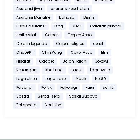
Asuransi jiwa
asuransi kesehatan
Asuransi Manulife
Bahasa
Bisnis
Bisnis asuransi
Blog
Buku
Catatan pribadi
cerita silat
Cerpen
Cerpen Asso
Cerpen legenda
Cerpen religius
cersil
ChatGPT
Chin Yung
Cover Asso
film
Filsafat
Gadget
Jalan-jalan
Jokowi
Keuangan
Khu Lung
Lagu
Lagu Asso
Lagu cinta
Lagu cover
Musik
Net89
Personal
Politik
Psikologi
Puisi
sains
Sastra
Serba-serbi
Sosial Budaya
Tokopedia
Youtube