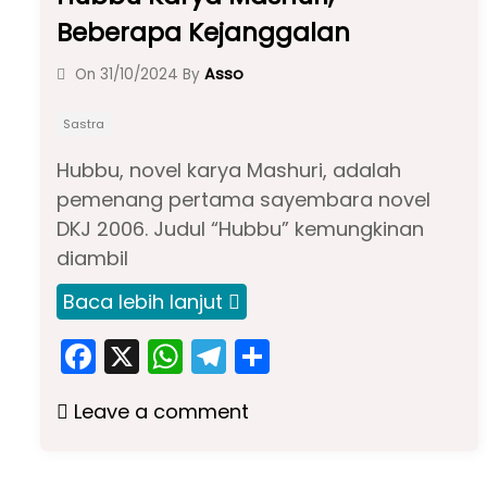
Beberapa Kejanggalan
Asso
On
31/10/2024
By
Sastra
Hubbu, novel karya Mashuri, adalah
pemenang pertama sayembara novel
DKJ 2006. Judul “Hubbu” kemungkinan
diambil
Baca lebih lanjut
F
X
W
T
S
a
h
el
h
Leave a comment
c
a
e
ar
e
ts
gr
e