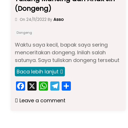
(Dongeng)
Asso
On
24/11/2022
By
Dongeng
Waktu saya kecil, bapak saya sering
menceritakan dongeng. Inilah salah
satunya. Saya tuliskan dongeng tersebut
Baca lebih lanjut
F
X
W
T
S
a
h
el
h
Leave a comment
c
a
e
ar
e
ts
gr
e
b
A
a