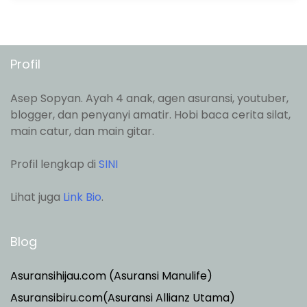
Profil
Asep Sopyan. Ayah 4 anak, agen asuransi, youtuber,
blogger, dan penyanyi amatir. Hobi baca cerita silat,
main catur, dan main gitar.
Profil lengkap di
SINI
Lihat juga
Link Bio
.
Blog
Asuransihijau.com (Asuransi Manulife)
Asuransibiru.com(Asuransi Allianz Utama)