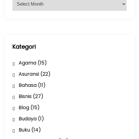
A
r
s
i
p
Kategori
Agama
(15)
Asuransi
(22)
Bahasa
(11)
Bisnis
(27)
Blog
(15)
Budaya
(1)
Buku
(14)