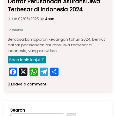
Daftar Perusahaan Asuransi Jiwa
Terbesar di Indonesia 2024
Asso
On
02/06/2025
By
Asuransi
Berdasarkan laporan keuangan tahun 2024, berikut
daftar perusahaan asuransi jiwa terbesar di
Indonesia, yang diurutkan
Baca lebih lanjut
F
X
W
T
S
a
h
el
h
Leave a comment
c
a
e
ar
e
ts
gr
e
b
A
a
Search
o
p
m