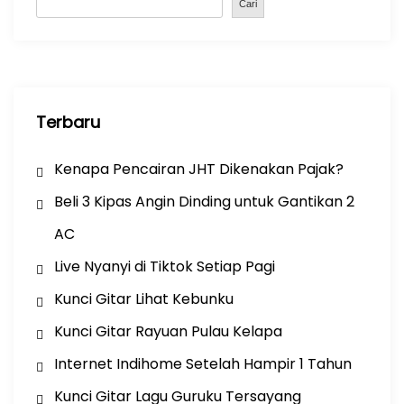
o
p
Cari
k
Terbaru
Kenapa Pencairan JHT Dikenakan Pajak?
Beli 3 Kipas Angin Dinding untuk Gantikan 2
AC
Live Nyanyi di Tiktok Setiap Pagi
Kunci Gitar Lihat Kebunku
Kunci Gitar Rayuan Pulau Kelapa
Internet Indihome Setelah Hampir 1 Tahun
Kunci Gitar Lagu Guruku Tersayang