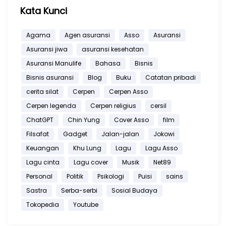
Kata Kunci
Agama
Agen asuransi
Asso
Asuransi
Asuransi jiwa
asuransi kesehatan
Asuransi Manulife
Bahasa
Bisnis
Bisnis asuransi
Blog
Buku
Catatan pribadi
cerita silat
Cerpen
Cerpen Asso
Cerpen legenda
Cerpen religius
cersil
ChatGPT
Chin Yung
Cover Asso
film
Filsafat
Gadget
Jalan-jalan
Jokowi
Keuangan
Khu Lung
Lagu
Lagu Asso
Lagu cinta
Lagu cover
Musik
Net89
Personal
Politik
Psikologi
Puisi
sains
Sastra
Serba-serbi
Sosial Budaya
Tokopedia
Youtube