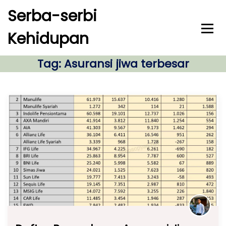
S
Serba-serbi
k
i
Kehidupan
p
t
o
Tag:
Asuransi jiwa terbesar
c
o
n
t
e
n
t