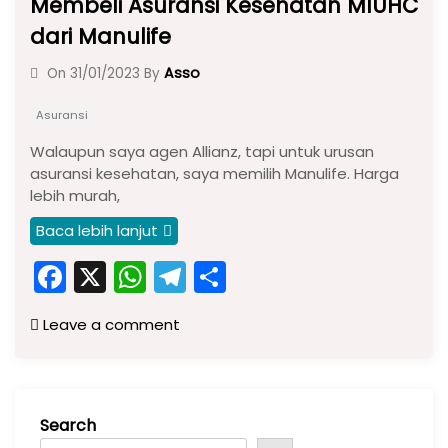
Membeli Asuransi Kesehatan MIUHC
dari Manulife
Asso
On
31/01/2023
By
Asuransi
Walaupun saya agen Allianz, tapi untuk urusan
asuransi kesehatan, saya memilih Manulife. Harga
lebih murah,
Baca lebih lanjut
F
X
W
T
S
a
h
el
h
Leave a comment
c
a
e
ar
e
ts
gr
e
b
A
a
Search
o
p
m