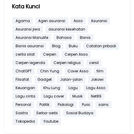
Kata Kunci
Agama
Agen asuransi
Asso
Asuransi
Asuransi jiwa
asuransi kesehatan
Asuransi Manulife
Bahasa
Bisnis
Bisnis asuransi
Blog
Buku
Catatan pribadi
cerita silat
Cerpen
Cerpen Asso
Cerpen legenda
Cerpen religius
cersil
ChatGPT
Chin Yung
Cover Asso
film
Filsafat
Gadget
Jalan-jalan
Jokowi
Keuangan
Khu Lung
Lagu
Lagu Asso
Lagu cinta
Lagu cover
Musik
Net89
Personal
Politik
Psikologi
Puisi
sains
Sastra
Serba-serbi
Sosial Budaya
Tokopedia
Youtube