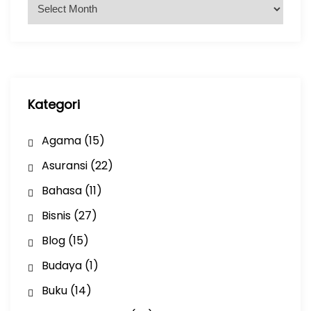
A
r
s
i
p
Kategori
Agama
(15)
Asuransi
(22)
Bahasa
(11)
Bisnis
(27)
Blog
(15)
Budaya
(1)
Buku
(14)