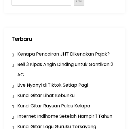
o
p
Cari
k
Terbaru
Kenapa Pencairan JHT Dikenakan Pajak?
Beli 3 Kipas Angin Dinding untuk Gantikan 2
AC
Live Nyanyi di Tiktok Setiap Pagi
Kunci Gitar Lihat Kebunku
Kunci Gitar Rayuan Pulau Kelapa
Internet Indihome Setelah Hampir 1 Tahun
Kunci Gitar Lagu Guruku Tersayang