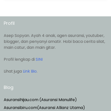
Profil
Asep Sopyan. Ayah 4 anak, agen asuransi, youtuber,
blogger, dan penyanyi amatir. Hobi baca cerita silat,
main catur, dan main gitar.
Profil lengkap di
SINI
Lihat juga
Link Bio
.
Blog
Asuransihijau.com (Asuransi Manulife)
Asuransibiru.com(Asuransi Allianz Utama)