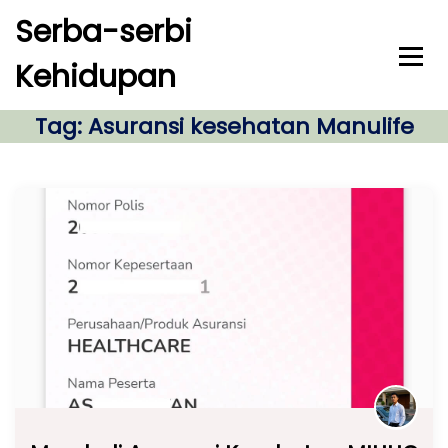
S
Serba-serbi
k
i
Kehidupan
p
t
o
Tag:
Asuransi kesehatan Manulife
c
o
n
t
e
n
t