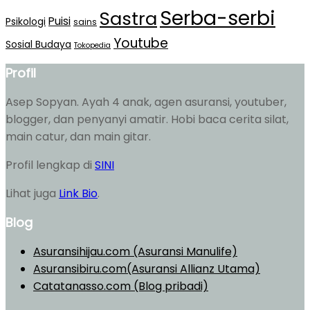
Serba-serbi
Sastra
Puisi
Psikologi
sains
Youtube
Sosial Budaya
Tokopedia
Profil
Asep Sopyan. Ayah 4 anak, agen asuransi, youtuber,
blogger, dan penyanyi amatir. Hobi baca cerita silat,
main catur, dan main gitar.
Profil lengkap di
SINI
Lihat juga
Link Bio
.
Blog
Asuransihijau.com (Asuransi Manulife)
Asuransibiru.com(Asuransi Allianz Utama)
Catatanasso.com (Blog pribadi)