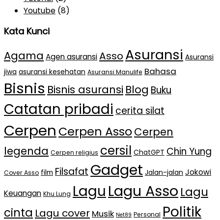
Youtube
(8)
Kata Kunci
Asuransi
Agama
Asso
Agen asuransi
Asuransi
Bahasa
jiwa
asuransi kesehatan
Asuransi Manulife
Bisnis
Bisnis asuransi
Blog
Buku
Catatan pribadi
cerita silat
Cerpen
Cerpen Asso
Cerpen
cersil
legenda
Chin Yung
ChatGPT
Cerpen religius
Gadget
Filsafat
Jokowi
film
Jalan-jalan
Cover Asso
Lagu Asso
Lagu
Lagu
Keuangan
Khu Lung
Politik
cinta
Lagu cover
Musik
Personal
Net89