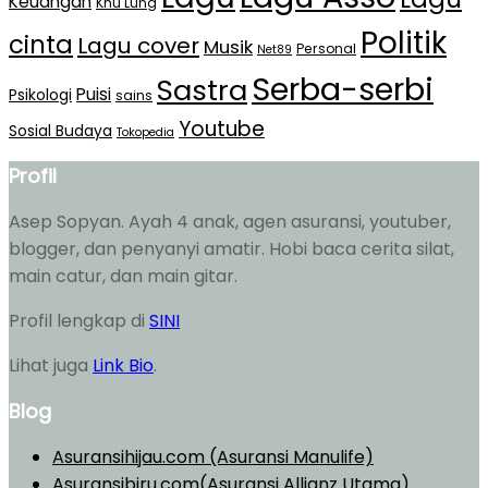
Keuangan
Khu Lung
Politik
cinta
Lagu cover
Musik
Personal
Net89
Serba-serbi
Sastra
Puisi
Psikologi
sains
Youtube
Sosial Budaya
Tokopedia
Profil
Asep Sopyan. Ayah 4 anak, agen asuransi, youtuber,
blogger, dan penyanyi amatir. Hobi baca cerita silat,
main catur, dan main gitar.
Profil lengkap di
SINI
Lihat juga
Link Bio
.
Blog
Asuransihijau.com (Asuransi Manulife)
Asuransibiru.com(Asuransi Allianz Utama)