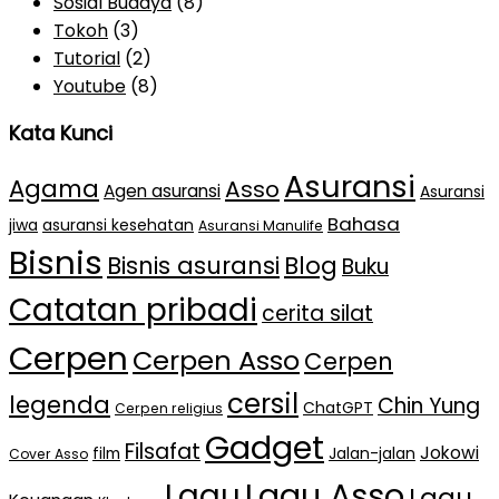
Sosial Budaya
(8)
Tokoh
(3)
Tutorial
(2)
Youtube
(8)
Kata Kunci
Asuransi
Agama
Asso
Agen asuransi
Asuransi
Bahasa
jiwa
asuransi kesehatan
Asuransi Manulife
Bisnis
Bisnis asuransi
Blog
Buku
Catatan pribadi
cerita silat
Cerpen
Cerpen Asso
Cerpen
cersil
legenda
Chin Yung
ChatGPT
Cerpen religius
Gadget
Filsafat
Jokowi
film
Jalan-jalan
Cover Asso
Lagu Asso
Lagu
Lagu