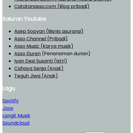
Catatanasso.com (Blog pribadi)
Saluran Youtube
Asep Sopyan (Bisnis asuransi)
Asso Channel (Pribadi)
Asso Music (Karya musik)
Asso Duren
(Penanaman durian)
Iyan Desi Susanti (Istri)
Cahaya Senja (Anak)
Teguh Jiwa (Anak)
Lagu
Spotify
Joox
Langit Musik
Soundcloud