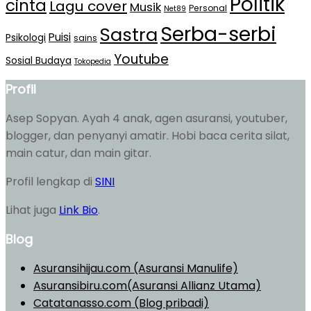
Politik
cinta
Lagu cover
Musik
Personal
Net89
Serba-serbi
Sastra
Puisi
Psikologi
sains
Youtube
Sosial Budaya
Tokopedia
Profil
Asep Sopyan. Ayah 4 anak, agen asuransi, youtuber,
blogger, dan penyanyi amatir. Hobi baca cerita silat,
main catur, dan main gitar.
Profil lengkap di
SINI
Lihat juga
Link Bio
.
Blog
Asuransihijau.com (Asuransi Manulife)
Asuransibiru.com(Asuransi Allianz Utama)
Catatanasso.com (Blog pribadi)