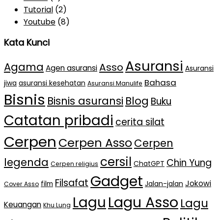
Tutorial
(2)
Youtube
(8)
Kata Kunci
Asuransi
Agama
Asso
Agen asuransi
Asuransi
Bahasa
jiwa
asuransi kesehatan
Asuransi Manulife
Bisnis
Bisnis asuransi
Blog
Buku
Catatan pribadi
cerita silat
Cerpen
Cerpen Asso
Cerpen
cersil
legenda
Chin Yung
ChatGPT
Cerpen religius
Gadget
Filsafat
Jokowi
film
Jalan-jalan
Cover Asso
Lagu Asso
Lagu
Lagu
Keuangan
Khu Lung