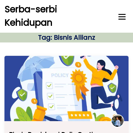
S
Serba-serbi
k
i
Kehidupan
p
t
o
Tag:
Bisnis Allianz
c
o
n
t
e
n
t