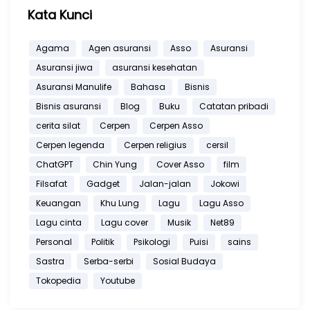
Kata Kunci
Agama
Agen asuransi
Asso
Asuransi
Asuransi jiwa
asuransi kesehatan
Asuransi Manulife
Bahasa
Bisnis
Bisnis asuransi
Blog
Buku
Catatan pribadi
cerita silat
Cerpen
Cerpen Asso
Cerpen legenda
Cerpen religius
cersil
ChatGPT
Chin Yung
Cover Asso
film
Filsafat
Gadget
Jalan-jalan
Jokowi
Keuangan
Khu Lung
Lagu
Lagu Asso
Lagu cinta
Lagu cover
Musik
Net89
Personal
Politik
Psikologi
Puisi
sains
Sastra
Serba-serbi
Sosial Budaya
Tokopedia
Youtube