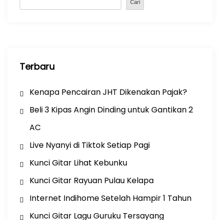
o
p
Cari
k
Terbaru
Kenapa Pencairan JHT Dikenakan Pajak?
Beli 3 Kipas Angin Dinding untuk Gantikan 2
AC
Live Nyanyi di Tiktok Setiap Pagi
Kunci Gitar Lihat Kebunku
Kunci Gitar Rayuan Pulau Kelapa
Internet Indihome Setelah Hampir 1 Tahun
Kunci Gitar Lagu Guruku Tersayang