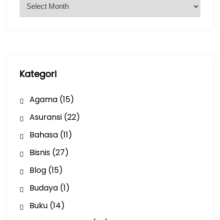
A
r
s
i
p
Kategori
Agama
(15)
Asuransi
(22)
Bahasa
(11)
Bisnis
(27)
Blog
(15)
Budaya
(1)
Buku
(14)