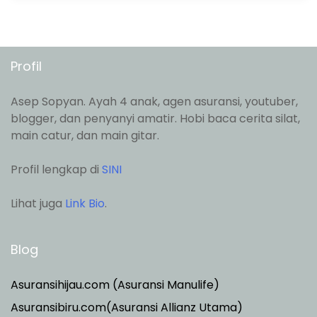
Profil
Asep Sopyan. Ayah 4 anak, agen asuransi, youtuber,
blogger, dan penyanyi amatir. Hobi baca cerita silat,
main catur, dan main gitar.
Profil lengkap di
SINI
Lihat juga
Link Bio
.
Blog
Asuransihijau.com (Asuransi Manulife)
Asuransibiru.com(Asuransi Allianz Utama)