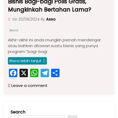
Bisnis Bagi-bagi Polis Gratis,
Mungkinkah Bertahan Lama?
Asso
On
20/09/2024
By
Bisnis
Akhir-akhir ini anda mungkin pernah mendengar
atau bahkan ditawari suatu bisnis yang punya
program “bagi-bagi
Baca lebih lanjut
F
X
W
T
S
a
h
el
h
Leave a comment
c
a
e
ar
e
ts
gr
e
b
A
a
Search
o
p
m