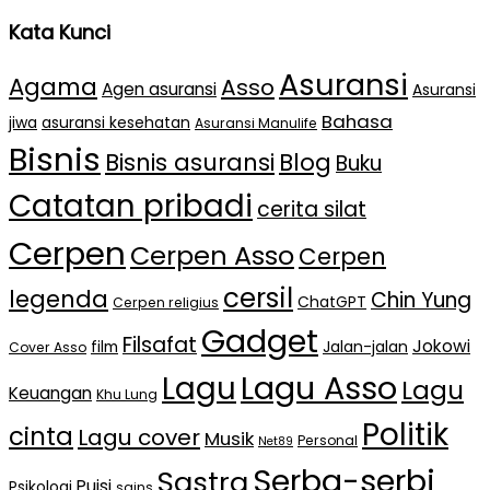
Kata Kunci
Asuransi
Agama
Asso
Agen asuransi
Asuransi
Bahasa
jiwa
asuransi kesehatan
Asuransi Manulife
Bisnis
Bisnis asuransi
Blog
Buku
Catatan pribadi
cerita silat
Cerpen
Cerpen Asso
Cerpen
cersil
legenda
Chin Yung
ChatGPT
Cerpen religius
Gadget
Filsafat
Jokowi
film
Jalan-jalan
Cover Asso
Lagu Asso
Lagu
Lagu
Keuangan
Khu Lung
Politik
cinta
Lagu cover
Musik
Personal
Net89
Serba-serbi
Sastra
Puisi
Psikologi
sains