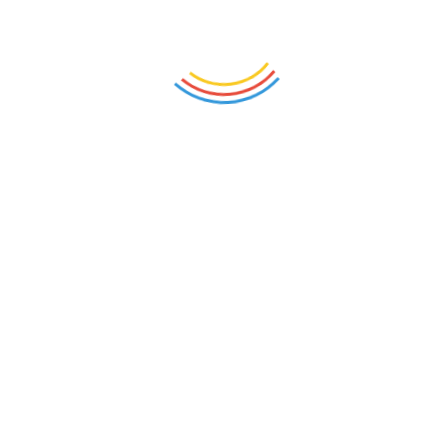
Kunci Gitar Lagu Guruku Tersayang
Membeli Soundcard Maono PS22
Asuransi Itu Boleh Atau Tidak dalam
Pandangan Islam?
Membeli HP Tecno Camon 50 Pro
Komentar
Bang Pena
on
Unduh Ebook Cersil Kho Ping
Hoo Lengkap
Iwan
on
Unduh Ebook Cersil Kho Ping Hoo