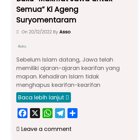
Semua” Ki Ageng
Suryomentaram
Asso
On
20/12/2022
By
Buku
Sebelum Islam datang, Jawa telah
memiliki ajaran-ajaran kearifan yang
mapan. Kehadiran Islam tidak
menghapus kearifan-kearifan
Baca lebih lanjut
F
X
W
T
S
a
h
el
h
Leave a comment
c
a
e
ar